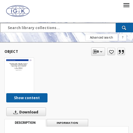
Advanced search
?
OBJECT
Show content
Download
DESCRIPTION
INFORMATION