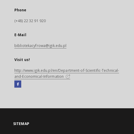
Phone
(+48) 22 32 91 920
E-Mail
bibliotekacyfrowa@igik.edu.pl
Visit us!
http://www.igik.edu.pl/en/Department-of-Scientific-Technical-
and-Economical-Information
Facebook
External
link,
will
open
in
a
SITEMAP
new
tab