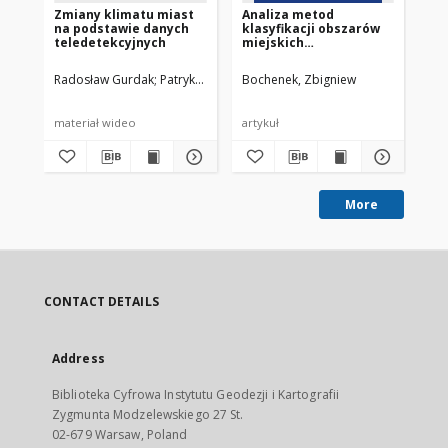
Zmiany klimatu miast
Analiza metod
Ba
na podstawie danych
klasyfikacji obszarów
za
teledetekcyjnych
miejskich
po
zobrazowanych na
da
wysokorozdzielczych
mo
Radosław Gurdak
Patryk Grzybowski
Bochenek, Zbigniew
Grz
zdjęciach satelitarnych
ra
Co
materiał wideo
artykuł
mat
More
CONTACT DETAILS
Address
Biblioteka Cyfrowa Instytutu Geodezji i Kartografii
Zygmunta Modzelewskiego 27 St.
02-679 Warsaw, Poland