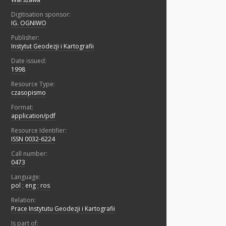
Digitisation sponsor:
IG. OGNIWO
Publisher:
Instytut Geodezji i Kartografii
Date issued:
1998
Resource Type:
czasopismo
Format:
application/pdf
Resource Identifier:
ISSN 0032-6224
Call number:
0473
Language:
pol
;
eng
;
ros
Relation:
Prace Instytutu Geodezji i Kartografii
Is part of: