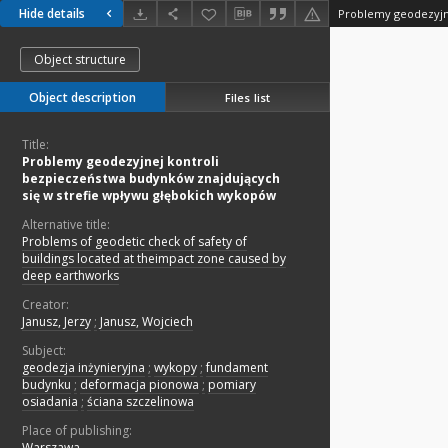
Hide details
Object structure
Object description
Files list
Title:
Problemy geodezyjnej kontroli
bezpieczeństwa budynków znajdujących
się w strefie wpływu głębokich wykopów
Alternative title:
Problems of geodetic check of safety of
buildings located at theimpact zone caused by
deep earthworks
Creator:
Janusz, Jerzy
;
Janusz, Wojciech
Subject:
geodezja inżynieryjna
;
wykopy
;
fundament
budynku
;
deformacja pionowa
;
pomiary
osiadania
;
ściana szczelinowa
Place of publishing:
Warszawa