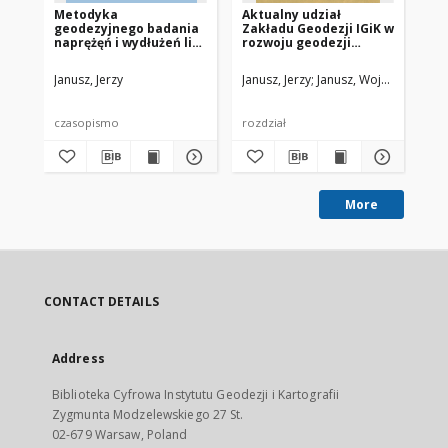
Metodyka
Aktualny udział
Mo
geodezyjnego badania
Zakładu Geodezji IGiK w
wy
naprężęń i wydłużeń lin
rozwoju geodezji
in
w konstrukcjach
inżynieryjnej
ci
cięgnowych
ba
Janusz, Jerzy
Janusz, Jerzy
Janusz, Wojciech
Jan
be
bu
czasopismo
rozdział
cz
More
CONTACT DETAILS
Address
Biblioteka Cyfrowa Instytutu Geodezji i Kartografii
Zygmunta Modzelewskiego 27 St.
02-679 Warsaw, Poland