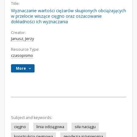
Title:
Wyznaczanie wartości ciężarów skupionych obciążających
w przelocie wiszące cięgno oraz oszacowanie
dokładności ich wyznaczania
Creator:
Janusz, Jerzy
Resource Type:
czasopismo
More
Subject and keywords:
cięgno
linia odciągowa
siła naciągu
konstrukcja cięgnowa
geodezja inżynieryjna