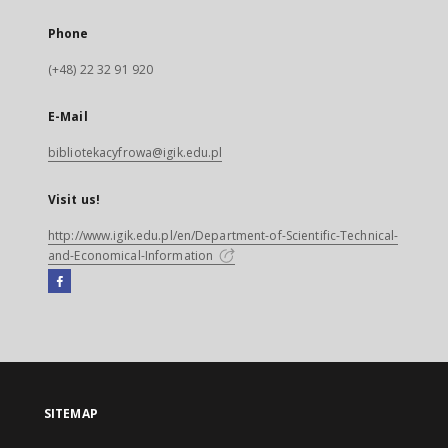
Phone
(+48) 22 32 91 920
E-Mail
bibliotekacyfrowa@igik.edu.pl
Visit us!
http://www.igik.edu.pl/en/Department-of-Scientific-Technical-
and-Economical-Information
Facebook
External
link,
will
open
in
a
SITEMAP
new
tab