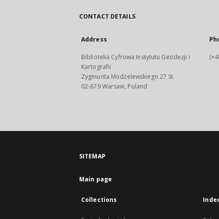
CONTACT DETAILS
Address
Ph
Biblioteka Cyfrowa Instytutu Geodezji i
(+4
Kartografii
Zygmunta Modzelewskiego 27 St.
02-679 Warsaw, Poland
SITEMAP
Main page
Collections
Inde