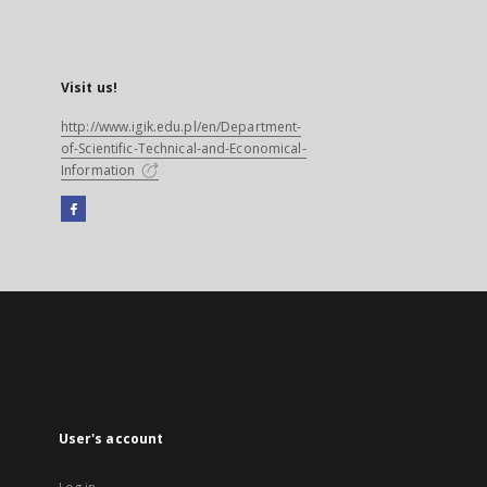
Visit us!
http://www.igik.edu.pl/en/Department-
of-Scientific-Technical-and-Economical-
Information
Facebook
External
link,
will
open
in
a
new
tab
User's account