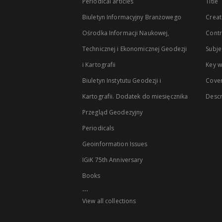
Periodical articles
Title
Biuletyn Informacyjny Branżowego
Creat
Ośrodka Informacji Naukowej,
Contr
Technicznej i Ekonomicznej Geodezji
Subje
i Kartografii
Key 
Biuletyn Instytutu Geodezji i
Cove
Kartografii. Dodatek do miesięcznika
Descr
Przegląd Geodezyjny
Periodicals
Geoinformation Issues
IGiK 75th Anniversary
Books
...
View all collections