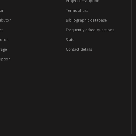
Project description
or
Terms of use
ibutor
Bibliographic database
ct
Frequently asked questions
words
Stats
rage
Contact details
iption