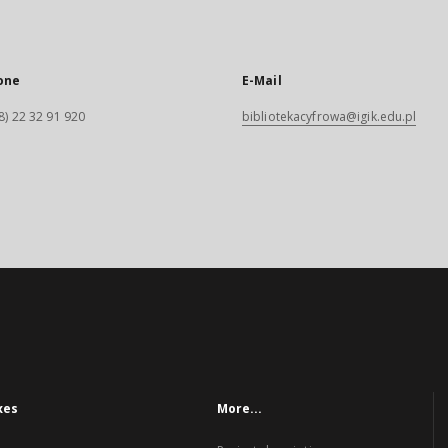
one
E-Mail
8) 22 32 91 920
bibliotekacyfrowa@igik.edu.pl
xes
More...