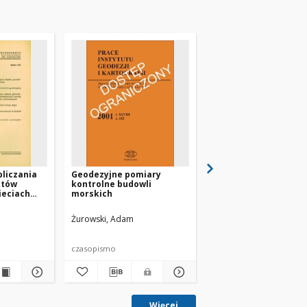
liczania
Geodezyjne pomiary
Zagadnienie identyfik
któw
kontrolne budowli
punktów stałych w
ieciach
morskich
sieciach kontrolnych
la
pomiarów odkształc
tałceń
Żurowski, Adam
Janusz, Wojciech
czasopismo
czasopismo
Więcej