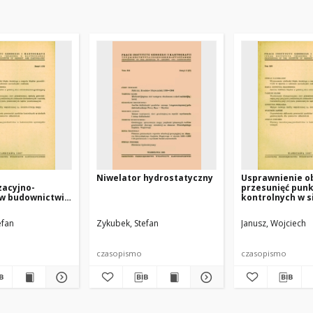
Niwelator hydrostatyczny
Usprawnienie ob
zacyjno-
przesunięć pun
 w budownictwie
kontrolnych w s
łowionym
geodezyjnych, d
pomiarów odksz
efan
Zykubek, Stefan
Janusz, Wojciech
czasopismo
czasopismo