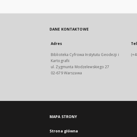
DANE KONTAKTOWE
Adres
Te
Biblioteka Cyfrowa Instytutu Geodezji i
(+4
Kartografii
ul. Zygmunta Modzelewskiego 27
02-679 Warszawa
MAPA STRONY
Strona główna