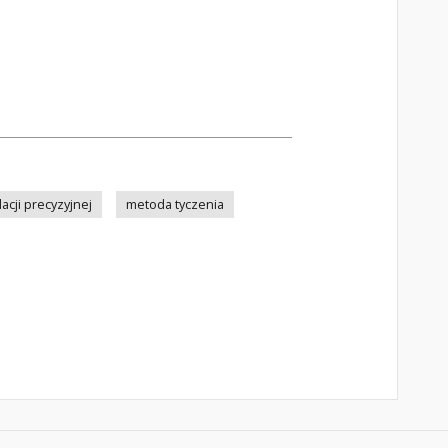
acji precyzyjnej
metoda tyczenia