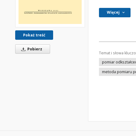
Więcej
Pokaż treść
Pobierz
Temat i słowa klucz
pomiar odkształce
metoda pomiaru p