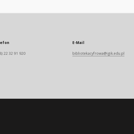
lefon
E-Mail
8) 22 32 91 920
bibliotekacyfrowa@igik.edu.pl