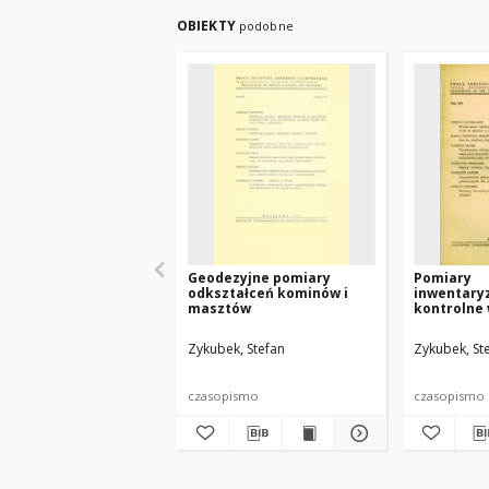
OBIEKTY
podobne
Geodezyjne pomiary
Pomiary
odkształceń kominów i
inwentary
masztów
kontrolne
uprzemys
Zykubek, Stefan
Zykubek, St
czasopismo
czasopismo