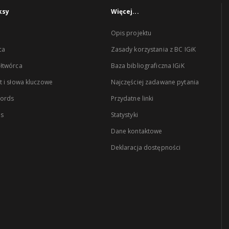
ksy
Więcej...
Opis projektu
ca
Zasady korzystania z BC IGiK
łtwórca
Baza bibliograficzna IGiK
 i słowa kluczowe
Najczęściej zadawane pytania
words
Przydatne linki
es
Statystyki
Dane kontaktowe
Deklaracja dostępności