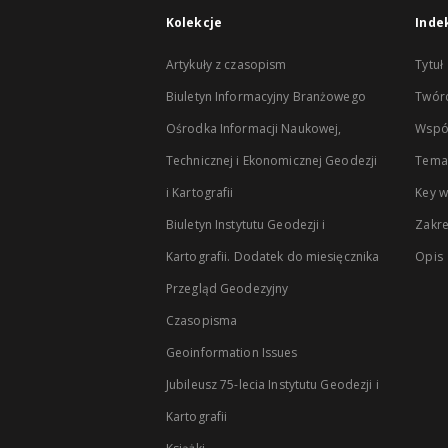
Kolekcje
Inde
Artykuły z czasopism
Tytuł
Biuletyn Informacyjny Branżowego
Twór
Ośrodka Informacji Naukowej,
Wspó
Technicznej i Ekonomicznej Geodezji
Temat
i Kartografii
Key 
Biuletyn Instytutu Geodezji i
Zakr
Kartografii. Dodatek do miesięcznika
Opis
Przegląd Geodezyjny
Czasopisma
Geoinformation Issues
Jubileusz 75-lecia Instytutu Geodezji i
Kartografii