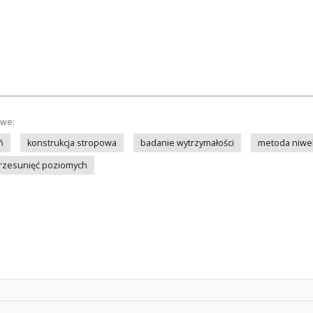
owe:
ń
konstrukcja stropowa
badanie wytrzymałości
metoda niwel
rzesunięć poziomych