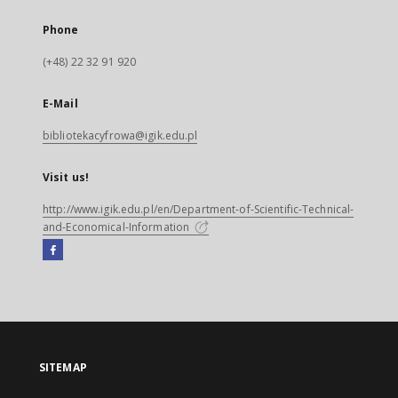
Phone
(+48) 22 32 91 920
E-Mail
bibliotekacyfrowa@igik.edu.pl
Visit us!
http://www.igik.edu.pl/en/Department-of-Scientific-Technical-
and-Economical-Information
Facebook
External
link,
will
open
in
a
SITEMAP
new
tab