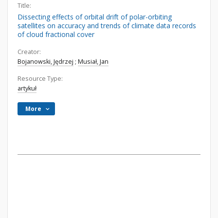
Title:
Dissecting effects of orbital drift of polar-orbiting
satellites on accuracy and trends of climate data records
of cloud fractional cover
Creator:
Bojanowski, Jędrzej
;
Musiał, Jan
Resource Type:
artykuł
More