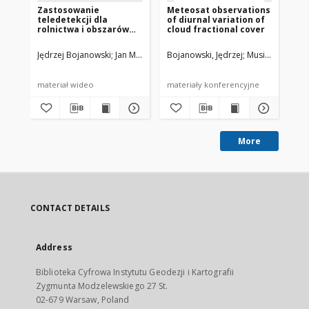
Zastosowanie
Meteosat observations
AV
teledetekcji dla
of diurnal variation of
cl
rolnictwa i obszarów
cloud fractional cover
Ce
łąkowych
by
Ob
Jędrzej Bojanowski
Jan Musiał
Bojanowski, Jędrzej
Musiał, Jan
Mus
(V
Py
materiał wideo
materiały konferencyjne
art
More
CONTACT DETAILS
Address
Biblioteka Cyfrowa Instytutu Geodezji i Kartografii
Zygmunta Modzelewskiego 27 St.
02-679 Warsaw, Poland