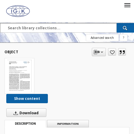
Advanced search
?
OBJECT
Show content
Download
DESCRIPTION
INFORMATION