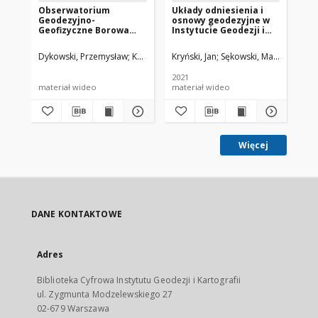
Obserwatorium
Układy odniesienia i
Ba
Geodezyjno-
osnowy geodezyjne w
ci
Geofizyczne Borowa
Instytucie Geodezji i
Ins
Góra - przeszłość,
Kartografii
Ka
teraźniejszość i
Dykowski, Przemysław
Kryński, Jan
Kryński, Jan
Sękowski, Marcin
Sękowski, Marcin
Dróżdż, Marek
Szela
Pr
przyszłość
2021
materiał wideo
materiał wideo
mat
Więcej
DANE KONTAKTOWE
Adres
Biblioteka Cyfrowa Instytutu Geodezji i Kartografii
ul. Zygmunta Modzelewskiego 27
02-679 Warszawa