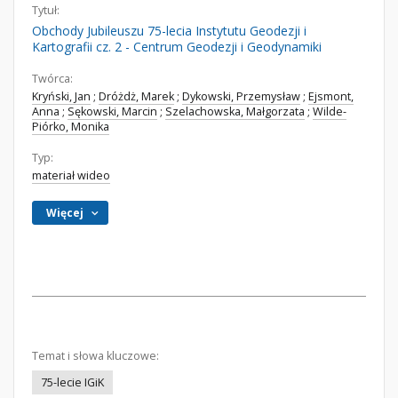
Tytuł:
Obchody Jubileuszu 75-lecia Instytutu Geodezji i
Kartografii cz. 2 - Centrum Geodezji i Geodynamiki
Twórca:
Kryński, Jan
;
Dróżdż, Marek
;
Dykowski, Przemysław
;
Ejsmont,
Anna
;
Sękowski, Marcin
;
Szelachowska, Małgorzata
;
Wilde-
Piórko, Monika
Typ:
materiał wideo
Więcej
Temat i słowa kluczowe:
75-lecie IGiK