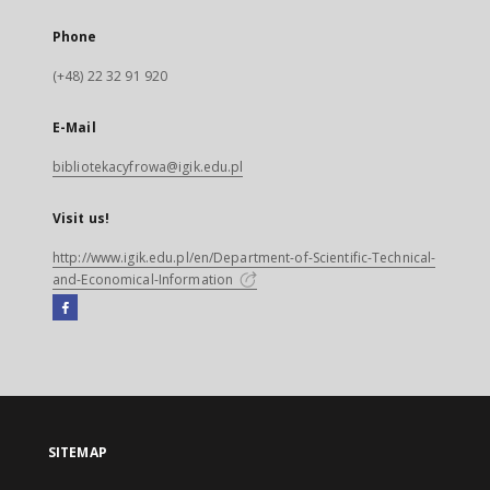
Phone
(+48) 22 32 91 920
E-Mail
bibliotekacyfrowa@igik.edu.pl
Visit us!
http://www.igik.edu.pl/en/Department-of-Scientific-Technical-
and-Economical-Information
Facebook
External
link,
will
open
in
a
SITEMAP
new
tab