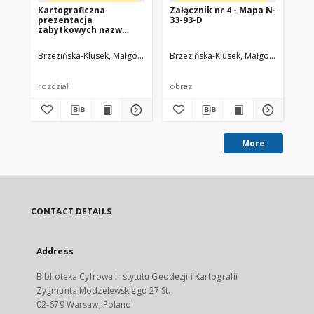
Kartograficzna
Załącznik nr 4 - Mapa N-
Zał
prezentacja
33-93-D
33
zabytkowych nazw
Pojezierza Wałeckiego
Brzezińska-Klusek, Małgorzata
Mirończuk, Anna
Brzezińska-Klusek, Małgorzata
Drachal, Jacek
Miro
Brz
rozdział
obraz
ob
More
CONTACT DETAILS
Address
Biblioteka Cyfrowa Instytutu Geodezji i Kartografii
Zygmunta Modzelewskiego 27 St.
02-679 Warsaw, Poland