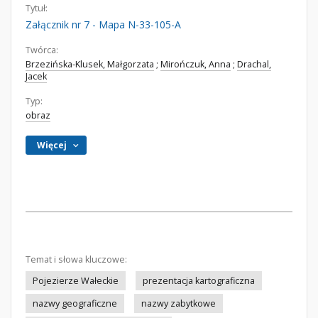
Tytuł:
Załącznik nr 7 - Mapa N-33-105-A
Twórca:
Brzezińska-Klusek, Małgorzata
;
Mirończuk, Anna
;
Drachal,
Jacek
Typ:
obraz
Więcej
Temat i słowa kluczowe:
Pojezierze Wałeckie
prezentacja kartograficzna
nazwy geograficzne
nazwy zabytkowe