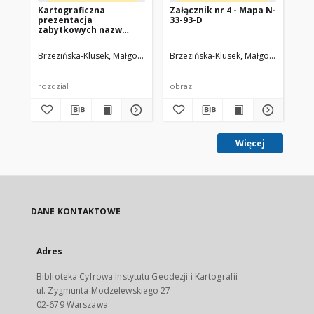
Kartograficzna
Załącznik nr 4 - Mapa N-
Zał
prezentacja
33-93-D
33
zabytkowych nazw
Pojezierza Wałeckiego
Brzezińska-Klusek, Małgorzata
Mirończuk, Anna
Brzezińska-Klusek, Małgorzata
Drachal, Jacek
Miro
Brz
rozdział
obraz
ob
Więcej
DANE KONTAKTOWE
Adres
Biblioteka Cyfrowa Instytutu Geodezji i Kartografii
ul. Zygmunta Modzelewskiego 27
02-679 Warszawa