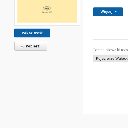
Więcej
Pokaż treść
Pobierz
Temat i słowa klucz
Pojezierze Wałeck