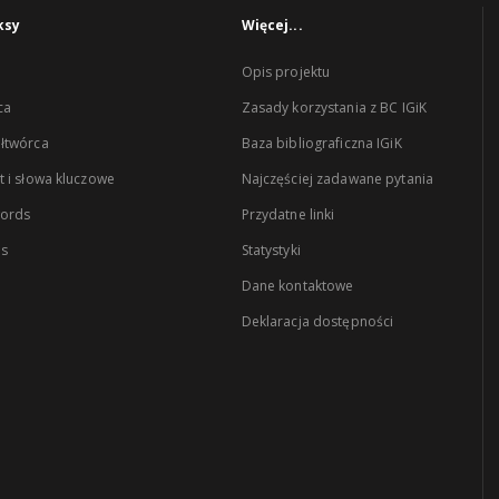
ksy
Więcej...
Opis projektu
ca
Zasady korzystania z BC IGiK
łtwórca
Baza bibliograficzna IGiK
 i słowa kluczowe
Najczęściej zadawane pytania
words
Przydatne linki
es
Statystyki
Dane kontaktowe
Deklaracja dostępności