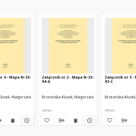
nr 4 - Mapa N-33-
Załącznik nr 2 - Mapa N-33-
Załącznik nr 3 -
94-A
93-C
Klusek, Małgorzata
Drachal, Jacek
Mirończuk, Anna
Brzezińska-Klusek, Małgorzata
Drachal, Jacek
Mirończuk, Anna
Brzezińska-Klusek
Dracha
obraz
obraz