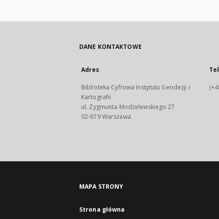
DANE KONTAKTOWE
Adres
Te
Biblioteka Cyfrowa Instytutu Geodezji i
(+4
Kartografii
ul. Zygmunta Modzelewskiego 27
02-679 Warszawa
MAPA STRONY
Strona główna