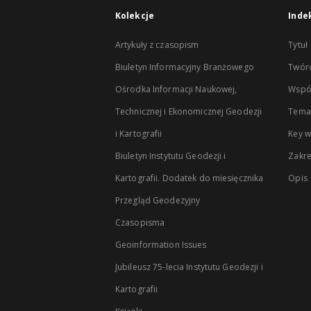
Kolekcje
Inde
Artykuły z czasopism
Tytuł
Biuletyn Informacyjny Branżowego
Twór
Ośrodka Informacji Naukowej,
Wspó
Technicznej i Ekonomicznej Geodezji
Temat
i Kartografii
Key 
Biuletyn Instytutu Geodezji i
Zakr
Kartografii. Dodatek do miesięcznika
Opis
Przegląd Geodezyjny
Czasopisma
Geoinformation Issues
Jubileusz 75-lecia Instytutu Geodezji i
Kartografii