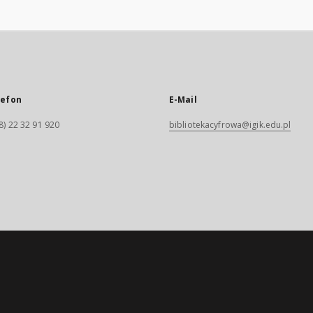
lefon
E-Mail
8) 22 32 91 920
bibliotekacyfrowa@igik.edu.pl