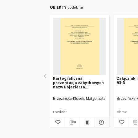
OBIEKTY
podobne
Kartograficzna
Załącznik 
prezentacja zabytkowych
93-D
nazw Pojezierza
Wałeckiego
Brzezińska-Klusek, Małgorzata
Mirończuk, Anna
Brzezińska-
rozdział
obraz