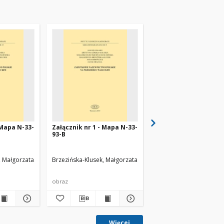
 Mapa N-33-
Załącznik nr 1 - Mapa N-33-
Załącznik nr 10 - Map
93-B
33-106-B
, Małgorzata
l, Jacek
Mirończuk, Anna
Brzezińska-Klusek, Małgorzata
Drachal, Jacek
Mirończuk, Anna
Brzezińska-Klusek, Małg
Drachal, Jac
obraz
obraz
Więcej