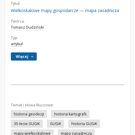
Tytuł:
Wielkoskalowe mapy gospodarcze — mapa zasadnicza
Twórca:
Tomasz Dudziński
Typ:
artykuł
Więcej
Temat i słowa kluczowe:
historia geodezji
historia kartografii
35-lecie GUGiK
GUGiK
historia GUGiK
mapy wielkoskalowe
mapa zasadnicza