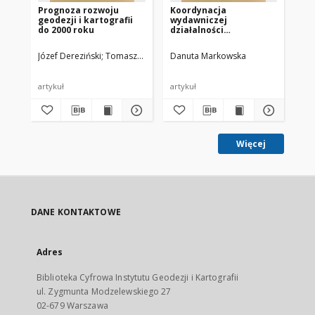
Prognoza rozwoju
Koordynacja
Ko
geodezji i kartografii
wydawniczej
dzi
do 2000 roku
działalności
re
kartograficznej
ge
na
Józef Dereziński
Tomasz Dudziński
Danuta Markowska
Bogdan Ney
Bo
wy
ge
artykuł
artykuł
art
Więcej
DANE KONTAKTOWE
Adres
Biblioteka Cyfrowa Instytutu Geodezji i Kartografii
ul. Zygmunta Modzelewskiego 27
02-679 Warszawa