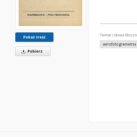
Temat i słowa klucz
Pokaż treść
aerofotogrametria
Pobierz