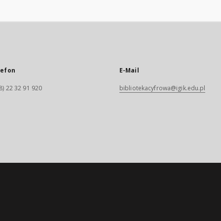
lefon
E-Mail
8) 22 32 91 920
bibliotekacyfrowa@igik.edu.pl