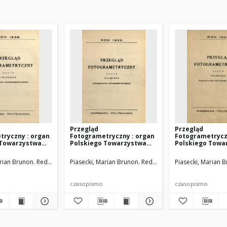
Przegląd
Przegląd
tryczny : organ
Fotogrametryczny : organ
Fotogrametrycz
 Towarzystwa
Polskiego Towarzystwa
Polskiego Towa
trycznego, 1936
Fotogrametrycznego, 1933
Fotogrametrycz
two Fotogrametryczne
rian Brunon. Red.
Polskie Towarzystwo Fotogrametryczne
Piasecki, Marian Brunon. Red.
Polskie Towarzystwo Fo
Piasecki, Marian 
czasopismo
czasopismo