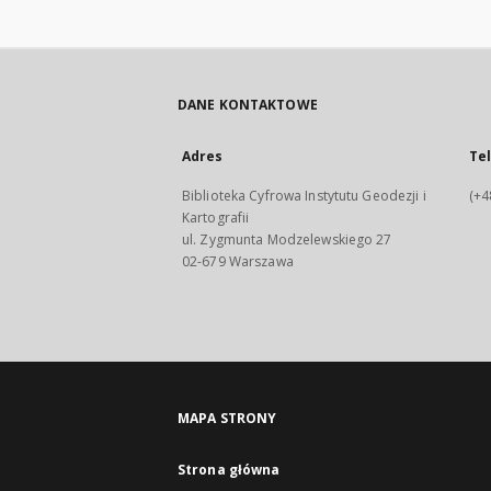
DANE KONTAKTOWE
Adres
Te
Biblioteka Cyfrowa Instytutu Geodezji i
(+4
Kartografii
ul. Zygmunta Modzelewskiego 27
02-679 Warszawa
MAPA STRONY
Strona główna