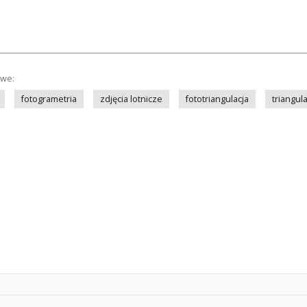
owe:
fotogrametria
zdjęcia lotnicze
fototriangulacja
triangula