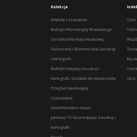
Kolekcje
Inde
Artykuły z czasopism
Tytuł
Biuletyn Informacyjny Branżowego
Twór
Ośrodka Informacji Naukowej,
Wspó
Technicznej i Ekonomicznej Geodezji
Temat
i Kartografii
Key 
Biuletyn Instytutu Geodezji i
Zakr
Kartografii. Dodatek do miesięcznika
Opis
Przegląd Geodezyjny
Czasopisma
Geoinformation Issues
Jubileusz 75-lecia Instytutu Geodezji i
Kartografii