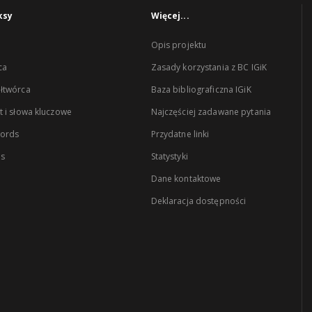
ksy
Więcej...
Opis projektu
ca
Zasady korzystania z BC IGiK
łtwórca
Baza bibliograficzna IGiK
 i słowa kluczowe
Najczęściej zadawane pytania
words
Przydatne linki
es
Statystyki
Dane kontaktowe
Deklaracja dostępności