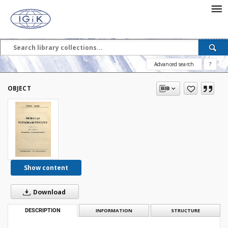
Advanced search
?
OBJECT
Show content
Download
DESCRIPTION
INFORMATION
STRUCTURE