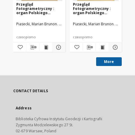
Przegląd
Przegląd
Pr
Fotogrametryczny :
Fotogrametryczny :
Fo
organ Polskiego
organ Polskiego
or
Towarzystwa
Towarzystwa
To
Fotogrametrycznego,
Fotogrametrycznego,
Fo
Piasecki, Marian Brunon. Red.
Polskie Towarzystwo Fotogrametryczn
Piasecki, Marian Brunon. Red.
Polsk
Pia
1938
1934
19
czasopismo
czasopismo
cz
More
CONTACT DETAILS
Address
Biblioteka Cyfrowa Instytutu Geodezji i Kartografii
Zygmunta Modzelewskiego 27 St.
02-679 Warsaw, Poland