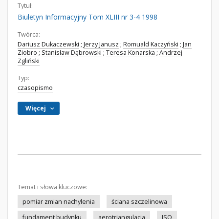
Tytuł:
Biuletyn Informacyjny Tom XLIII nr 3-4 1998
Twórca:
Dariusz Dukaczewski
;
Jerzy Janusz
;
Romuald Kaczyński
;
Jan
Ziobro
;
Stanisław Dąbrowski
;
Teresa Konarska
;
Andrzej
Zgliński
Typ:
czasopismo
Więcej
Temat i słowa kluczowe:
pomiar zmian nachylenia
ściana szczelinowa
fundament budynku
aerotriangulacja
ISO