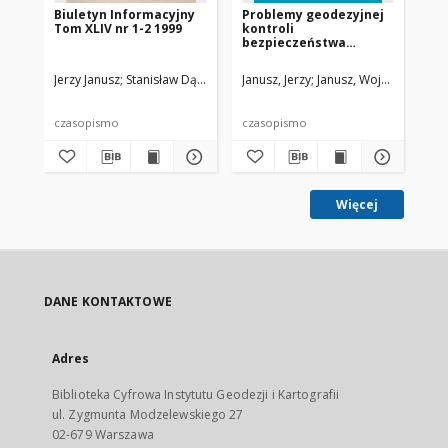
Biuletyn Informacyjny
Problemy geodezyjnej
In
Tom XLIV nr 1-2 1999
kontroli
or
bezpieczeństwa
con
budynków znajdujących
la
się w strefie wpływu
ae
Jerzy Janusz
Stanisław Dąbrowsk
Janusz, Jerzy
Andrzej Zgliński
Janusz, Wojciech
Zio
głębokich wykopów
czasopismo
czasopismo
art
Więcej
DANE KONTAKTOWE
Adres
Biblioteka Cyfrowa Instytutu Geodezji i Kartografii
ul. Zygmunta Modzelewskiego 27
02-679 Warszawa