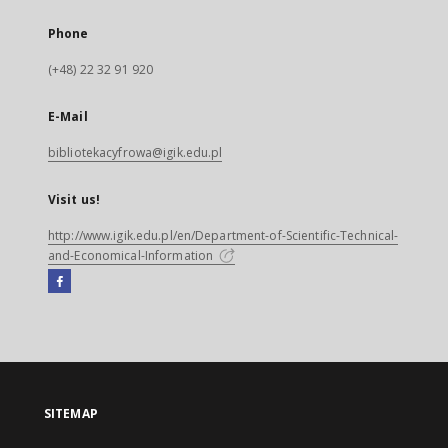
Phone
(+48) 22 32 91 920
E-Mail
bibliotekacyfrowa@igik.edu.pl
Visit us!
http://www.igik.edu.pl/en/Department-of-Scientific-Technical-
and-Economical-Information
Facebook
External
link,
will
open
in
a
SITEMAP
new
tab