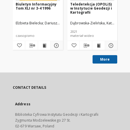
Biuletyn Informacyjny
Teledetekcja (OPOLiS)
Bi
Tom XLI nr 3-4 1996
w Instytucie Geodezji i
To
Kartografii
Elżbieta Bielecka
Dariusz Dukaczewski
Dąbrowska-Zielińska, Katarzyna
Wojciech Bychawski
Andrzej Z
Boc
Te
2021
czasopismo
materiał wideo
cz
More
CONTACT DETAILS
Address
Biblioteka Cyfrowa Instytutu Geodezji i Kartografii
Zygmunta Modzelewskiego 27 St.
02-679 Warsaw, Poland