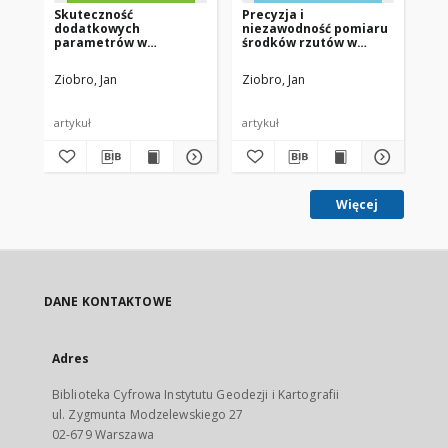
Skuteczność
Precyzja i
In
dodatkowych
niezawodność pomiaru
or
parametrów w
środków rzutów w
con
aerotriangulacji
rzeczywistych
la
aerotriangulacjach
ae
Ziobro, Jan
Ziobro, Jan
Zio
artykuł
artykuł
art
Więcej
DANE KONTAKTOWE
Adres
Biblioteka Cyfrowa Instytutu Geodezji i Kartografii
ul. Zygmunta Modzelewskiego 27
02-679 Warszawa