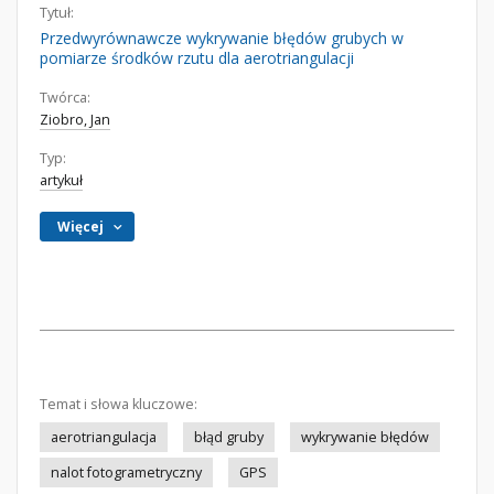
Tytuł:
Przedwyrównawcze wykrywanie błędów grubych w
pomiarze środków rzutu dla aerotriangulacji
Twórca:
Ziobro, Jan
Typ:
artykuł
Więcej
Temat i słowa kluczowe:
aerotriangulacja
błąd gruby
wykrywanie błędów
nalot fotogrametryczny
GPS