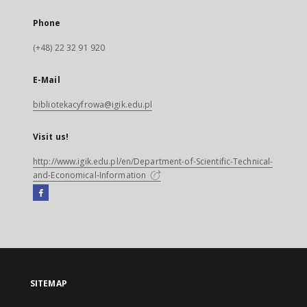
Phone
(+48) 22 32 91 920
E-Mail
bibliotekacyfrowa@igik.edu.pl
Visit us!
http://www.igik.edu.pl/en/Department-of-Scientific-Technical-
and-Economical-Information
Facebook
External
link,
will
open
in
a
SITEMAP
new
tab