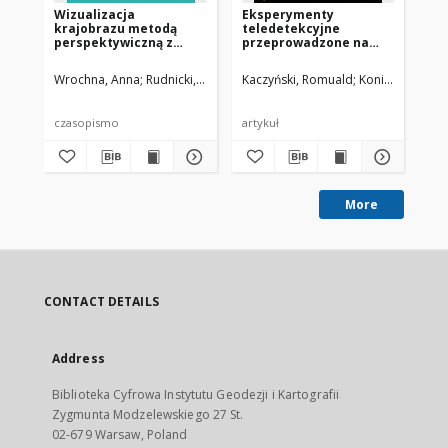
Wizualizacja
Eksperymenty
Ka
krajobrazu metodą
teledetekcyjne
XX
perspektywiczną z
przeprowadzone na
zastosowaniem zdjęć
poligonach testowych
lotniczych i
w ramach współpracy
Wrochna, Anna
Rudnicki, Waldemar
Kaczyński, Romuald
Konieczny, Jace
Moś
satelitarnych przy
międzynarodowej w
wykorzystaniu nowych
programie
technik
INTERKOSMOS
czasopismo
artykuł
roz
komputerowych
More
CONTACT DETAILS
Address
Biblioteka Cyfrowa Instytutu Geodezji i Kartografii
Zygmunta Modzelewskiego 27 St.
02-679 Warsaw, Poland