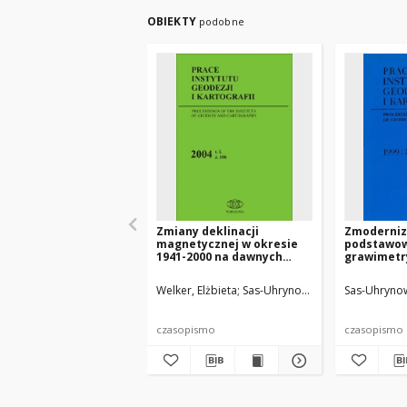
OBIEKTY
podobne
Zmiany deklinacji
Zmoderni
magnetycznej w okresie
podstawo
1941-2000 na dawnych
grawimetr
polskich terenach
(POGK 97)
wschodnich
Welker, Elżbieta
Sas-Uhrynowski, Andrzej
Sas-Uhrynow
czasopismo
czasopismo