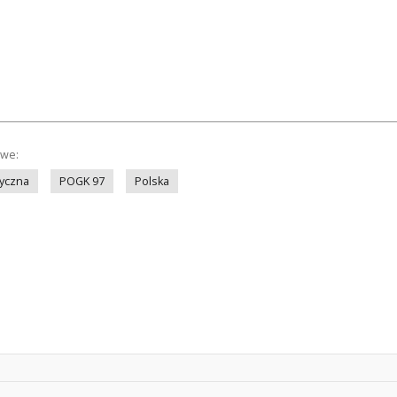
owe:
yczna
POGK 97
Polska