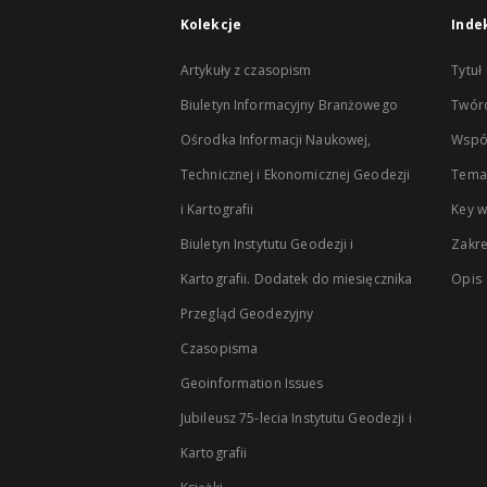
Kolekcje
Inde
Artykuły z czasopism
Tytuł
Biuletyn Informacyjny Branżowego
Twór
Ośrodka Informacji Naukowej,
Wspó
Technicznej i Ekonomicznej Geodezji
Temat
i Kartografii
Key 
Biuletyn Instytutu Geodezji i
Zakr
Kartografii. Dodatek do miesięcznika
Opis
Przegląd Geodezyjny
Czasopisma
Geoinformation Issues
Jubileusz 75-lecia Instytutu Geodezji i
Kartografii