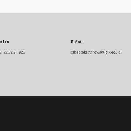
lefon
E-Mail
8) 22 32 91 920
bibliotekacyfrowa@igik.edu.pl