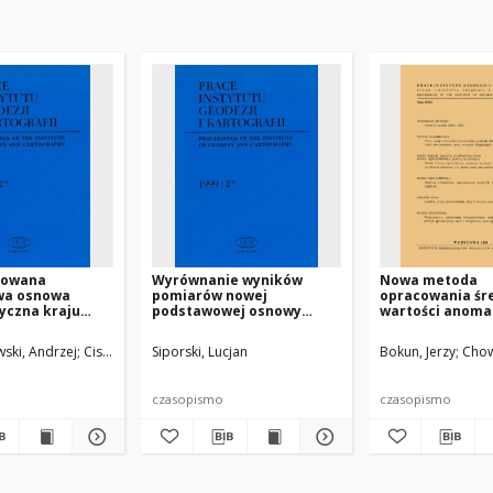
zowana
Wyrównanie wyników
Nowa metoda
wa osnowa
pomiarów nowej
opracowania śr
yczna kraju
podstawowej osnowy
wartości anomali
grawimetiycznej kraju
ciężkości na du
(POGK 97)
obszarze i jej 
ski, Andrzej
Cisak, Maria
Siporski, Lucjan
Sas, Andrzej
Siporski, Lucjan
Bokun, Jerzy
Chow
zastosowanie
czasopismo
czasopismo