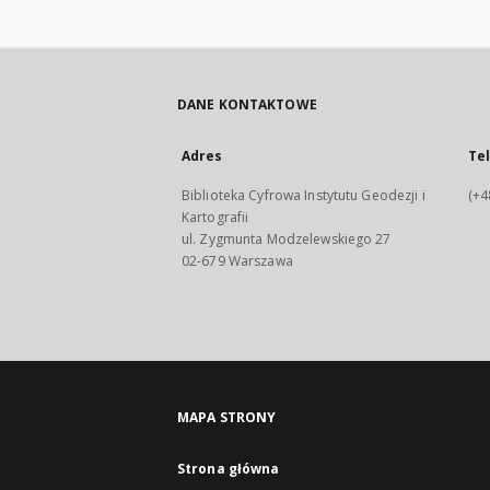
DANE KONTAKTOWE
Adres
Te
Biblioteka Cyfrowa Instytutu Geodezji i
(+4
Kartografii
ul. Zygmunta Modzelewskiego 27
02-679 Warszawa
MAPA STRONY
Strona główna