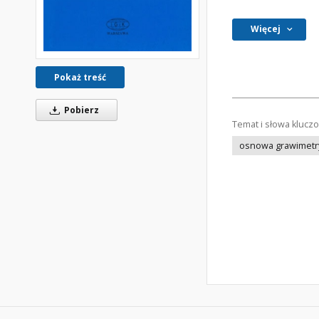
Więcej
Pokaż treść
Pobierz
Temat i słowa klucz
osnowa grawimetr