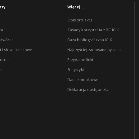
ksy
Więcej...
Opis projektu
ca
Zasady korzystania z BC IGiK
łtwórca
Baza bibliograficzna IGiK
 i słowa kluczowe
Najczęściej zadawane pytania
words
Przydatne linki
es
Statystyki
Dane kontaktowe
Deklaracja dostępności