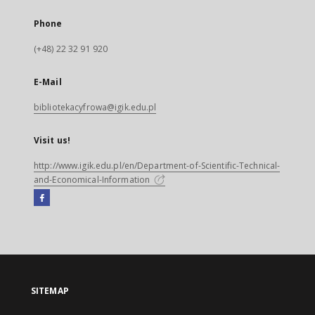
Phone
(+48) 22 32 91 920
E-Mail
bibliotekacyfrowa@igik.edu.pl
Visit us!
http://www.igik.edu.pl/en/Department-of-Scientific-Technical-
and-Economical-Information
Facebook
External
link,
will
open
in
a
SITEMAP
new
tab