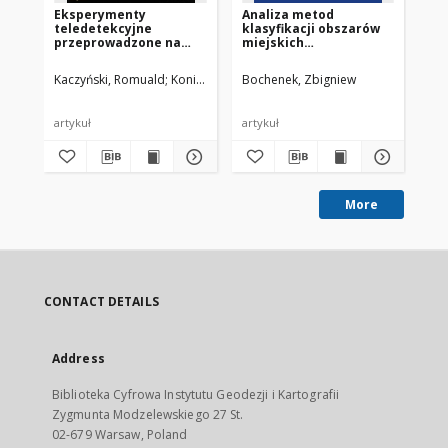
Eksperymenty
Analiza metod
Op
teledetekcyjne
klasyfikacji obszarów
ok
przeprowadzone na
miejskich
uż
poligonach testowych
zobrazowanych na
po
w ramach współpracy
wysokorozdzielczych
an
Kaczyński, Romuald
Konieczny, Jacek
Bochenek, Zbigniew
Boc
międzynarodowej w
zdjęciach satelitarnych
wy
programie
zd
INTERKOSMOS
artykuł
artykuł
cz
More
CONTACT DETAILS
Address
Biblioteka Cyfrowa Instytutu Geodezji i Kartografii
Zygmunta Modzelewskiego 27 St.
02-679 Warsaw, Poland