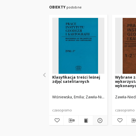
OBIEKTY
podobne
Klasyfikacja treści leśnej
Wybrane z
zdjęć satelitarnych
wykorzysta
wykonanych
Landsat TM
badaniu la
Wiśniewska, Emilia
Zawiła-Niedźwiecki, Tomasz
Zawiła-Nied
czasopismo
czasopismo