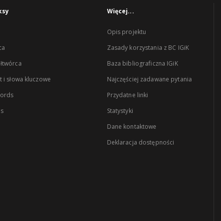
ksy
Więcej...
Opis projektu
ca
Zasady korzystania z BC IGiK
łtwórca
Baza bibliograficzna IGiK
 i słowa kluczowe
Najczęściej zadawane pytania
words
Przydatne linki
es
Statystyki
Dane kontaktowe
Deklaracja dostępności