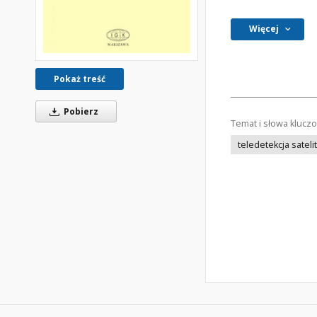
Więcej
Pokaż treść
Pobierz
Temat i słowa klucz
teledetekcja sateli