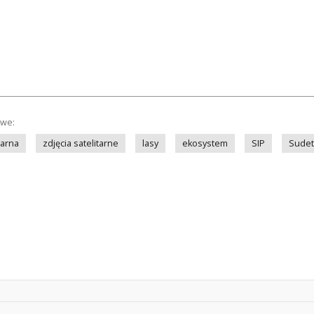
owe:
tarna
zdjęcia satelitarne
lasy
ekosystem
SIP
Sudet