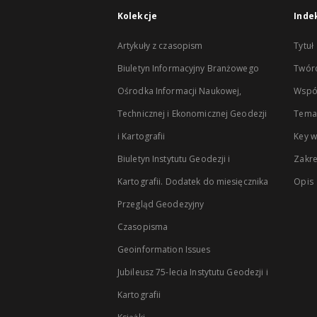
Kolekcje
Inde
Artykuły z czasopism
Tytuł
Biuletyn Informacyjny Branżowego
Twór
Ośrodka Informacji Naukowej,
Wspó
Technicznej i Ekonomicznej Geodezji
Temat
i Kartografii
Key 
Biuletyn Instytutu Geodezji i
Zakr
Kartografii. Dodatek do miesięcznika
Opis
Przegląd Geodezyjny
Czasopisma
Geoinformation Issues
Jubileusz 75-lecia Instytutu Geodezji i
Kartografii