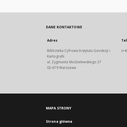
DANE KONTAKTOWE
Adres
Te
Biblioteka Cyfrowa Instytutu Geodezji i
(+4
Kartografii
ul. Zygmunta Modzelewskiego 27
02-679 Warszawa
MAPA STRONY
Strona główna