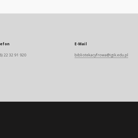
lefon
E-Mail
8) 22 32 91 920
bibliotekacyfrowa@igik.edu.pl