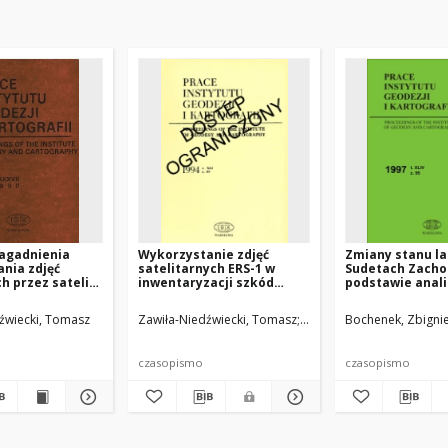
agadnienia
Wykorzystanie zdjęć
Zmiany stanu l
nia zdjęć
satelitarnych ERS-1 w
Sudetach Zacho
 przez satelity
inwentaryzacji szkód
podstawie anali
 i SPOT w
leśnych
satelitarnych
su
źwiecki, Tomasz
Zawiła-Niedźwiecki, Tomasz
Bochenek, Zbigniew
Bochenek, Zbigni
Strz
czasopismo
czasopismo