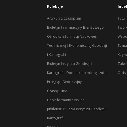
Kolekcje
Inde
Artykuły z czasopism
Tytuł
Biuletyn Informacyjny Branżowego
Twór
Ośrodka Informacji Naukowej,
Wspó
Technicznej i Ekonomicznej Geodezji
Temat
i Kartografii
Key 
Biuletyn Instytutu Geodezji i
Zakr
Kartografii. Dodatek do miesięcznika
Opis
Przegląd Geodezyjny
Czasopisma
Geoinformation Issues
Jubileusz 75-lecia Instytutu Geodezji i
Kartografii