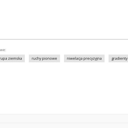
owe:
rupa ziemska
ruchy pionowe
niwelacja precyzyjna
gradienty