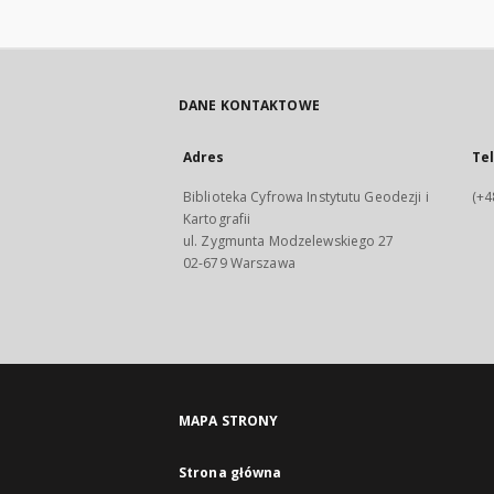
DANE KONTAKTOWE
Adres
Te
Biblioteka Cyfrowa Instytutu Geodezji i
(+4
Kartografii
ul. Zygmunta Modzelewskiego 27
02-679 Warszawa
MAPA STRONY
Strona główna