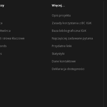
ksy
Więcej...
Opis projektu
ca
Zasady korzystania z BC IGiK
łtwórca
Baza bibliograficzna IGiK
 i słowa kluczowe
Najczęściej zadawane pytania
words
Przydatne linki
es
Statystyki
Dane kontaktowe
Deklaracja dostępności