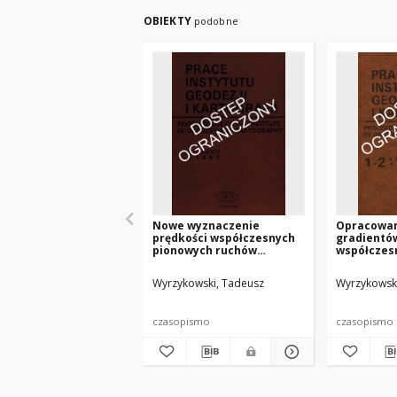
OBIEKTY
podobne
Nowe wyznaczenie
Opracowa
prędkości współczesnych
gradientó
pionowych ruchów
współczes
powierzchni skorupy
ruchów po
ziemskiej na obszarze
skorupy zi
Wyrzykowski, Tadeusz
Wyrzykowsk
Polski
obszarze P
czasopismo
czasopismo