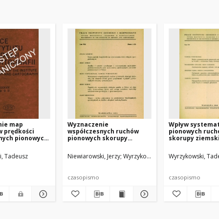
nie map
Wyznaczenie
Wpływ systema
w prędkości
współczesnych ruchów
pionowych ruc
nych pionowych
pionowych skorupy
skorupy ziemski
wierzchni
ziemskiej na obszarze
wyniki i wyznac
emskiej na
Polski przez porównanie
niwelacji precyz
i, Tadeusz
Niewiarowski, Jerzy
Wyrzykowski, Tadeusz
Wyrzykowski, Tad
olski
wyników powtarzanych
niwelacji precyzyjnych
czasopismo
czasopismo