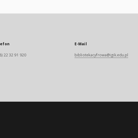
lefon
E-Mail
8) 22 32 91 920
bibliotekacyfrowa@igik.edu.pl