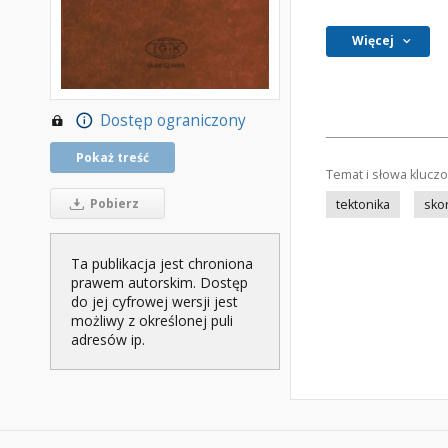
Więcej
Dostęp ograniczony
Pokaż treść
Temat i słowa klucz
Pobierz
tektonika
sko
Ta publikacja jest chroniona
prawem autorskim. Dostęp
do jej cyfrowej wersji jest
możliwy z określonej puli
adresów ip.