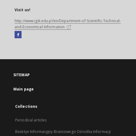
Visit us!
http://www.igik.edu.pl/en/Department-of-Scientific-Technical-
and-Economical-Information
Facebook
External
link,
will
open
in
a
SITEMAP
new
tab
Main page
Collections
Periodical articles
Biuletyn Informacyjny Branżowego Ośrodka Informacji