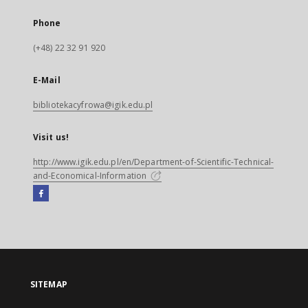
Phone
(+48) 22 32 91 920
E-Mail
bibliotekacyfrowa@igik.edu.pl
Visit us!
http://www.igik.edu.pl/en/Department-of-Scientific-Technical-
and-Economical-Information
Facebook
External
link,
will
open
in
a
SITEMAP
new
tab