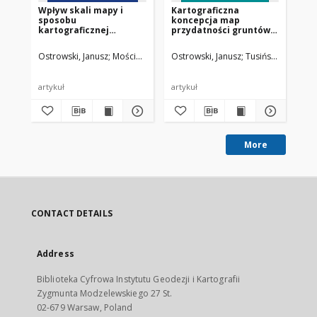
Wpływ skali mapy i
Kartograficzna
Ge
sposobu
koncepcja map
el
kartograficznej
przydatności gruntów
po
prezentacji na
do uprawy roślin
pr
odzwierciedlenie
energetycznych
ra
Ostrowski, Janusz
Mościcka, Albina
Ostrowski, Janusz
Wrochna, Anna
Tusiński, Edmund
Zwi
struktury pokrywy
ko
glebowej
artykuł
artykuł
cz
More
CONTACT DETAILS
Address
Biblioteka Cyfrowa Instytutu Geodezji i Kartografii
Zygmunta Modzelewskiego 27 St.
02-679 Warsaw, Poland