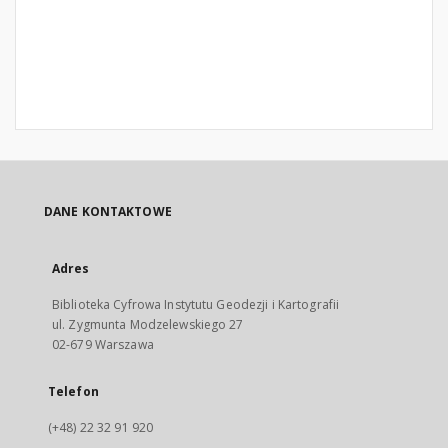
DANE KONTAKTOWE
Adres
Biblioteka Cyfrowa Instytutu Geodezji i Kartografii
ul. Zygmunta Modzelewskiego 27
02-679 Warszawa
Telefon
(+48) 22 32 91 920