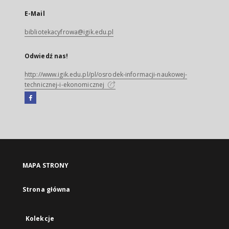
E-Mail
bibliotekacyfrowa@igik.edu.pl
Odwiedź nas!
http://www.igik.edu.pl/pl/osrodek-informacji-naukowej-
technicznej-i-ekonomicznej
Facebook
Link
zewnętrzny,
otworzy
się
w
nowej
MAPA STRONY
karcie
Strona główna
Kolekcje