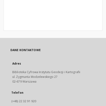
DANE KONTAKTOWE
Adres
Biblioteka Cyfrowa Instytutu Geodezji i Kartografii
ul. Zygmunta Modzelewskiego 27
02-679 Warszawa
Telefon
(+48) 22 32 91 920