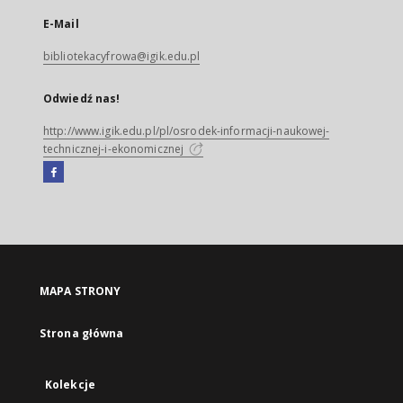
E-Mail
bibliotekacyfrowa@igik.edu.pl
Odwiedź nas!
http://www.igik.edu.pl/pl/osrodek-informacji-naukowej-
technicznej-i-ekonomicznej
Facebook
Link
zewnętrzny,
otworzy
się
w
nowej
MAPA STRONY
karcie
Strona główna
Kolekcje