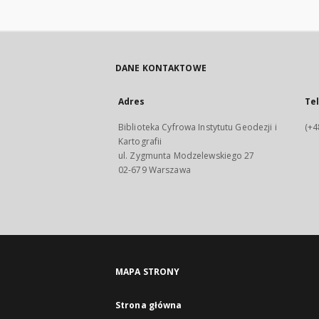
DANE KONTAKTOWE
Adres
Te
Biblioteka Cyfrowa Instytutu Geodezji i
(+4
Kartografii
ul. Zygmunta Modzelewskiego 27
02-679 Warszawa
MAPA STRONY
Strona główna