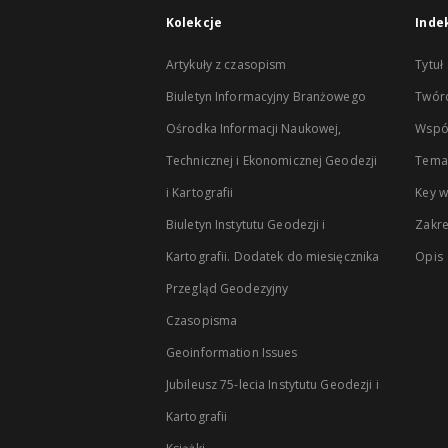
Kolekcje
Inde
Artykuły z czasopism
Tytuł
Biuletyn Informacyjny Branżowego
Twór
Ośrodka Informacji Naukowej,
Wspó
Technicznej i Ekonomicznej Geodezji
Temat
i Kartografii
Key 
Biuletyn Instytutu Geodezji i
Zakr
Kartografii. Dodatek do miesięcznika
Opis
Przegląd Geodezyjny
Czasopisma
Geoinformation Issues
Jubileusz 75-lecia Instytutu Geodezji i
Kartografii