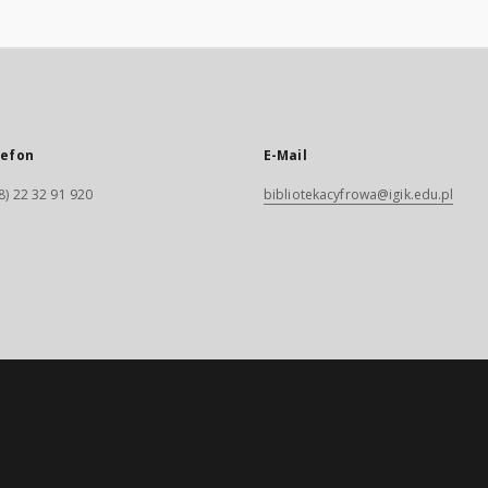
lefon
E-Mail
8) 22 32 91 920
bibliotekacyfrowa@igik.edu.pl