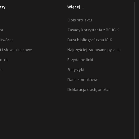
ksy
Więcej...
Opis projektu
ca
Zasady korzystania z BC IGiK
łtwórca
Baza bibliograficzna IGiK
 i słowa kluczowe
Najczęściej zadawane pytania
words
Przydatne linki
es
Statystyki
Dane kontaktowe
Deklaracja dostępności