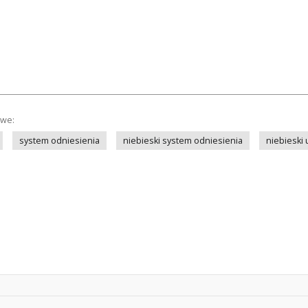
owe:
system odniesienia
niebieski system odniesienia
niebieski 