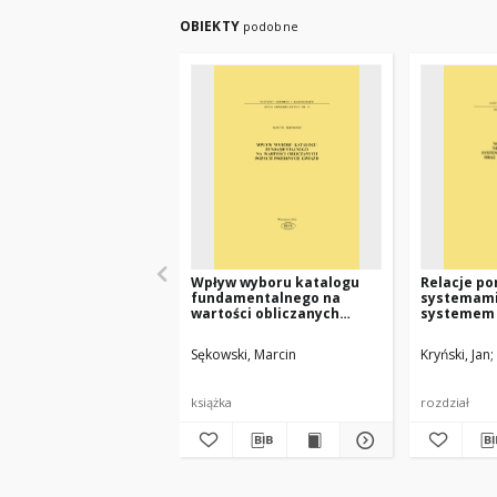
OBIEKTY
podobne
Wpływ wyboru katalogu
Relacje p
fundamentalnego na
systemami 
wartości obliczanych
systemem
pozycji pozornych gwiazd
Sękowski, Marcin
Kryński, Jan
książka
rozdział