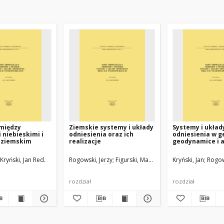
omiędzy
Ziemskie systemy i układy
Systemy i układ
niebieskimi i
odniesienia oraz ich
odniesienia w g
 ziemskim
realizacje
geodynamice i 
Kryński, Jan Red.
Rogowski, Jerzy
Figurski, Mariusz
Kryński, Jan Red.
Kryński, Jan
Rogow
rozdział
rozdział