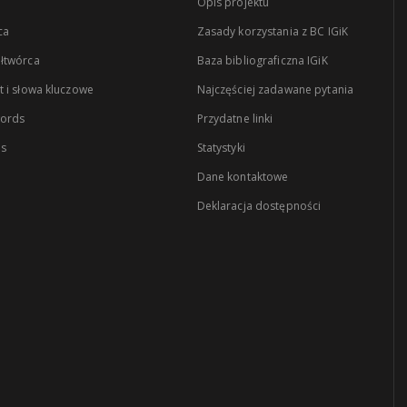
Opis projektu
ca
Zasady korzystania z BC IGiK
łtwórca
Baza bibliograficzna IGiK
 i słowa kluczowe
Najczęściej zadawane pytania
words
Przydatne linki
es
Statystyki
Dane kontaktowe
Deklaracja dostępności