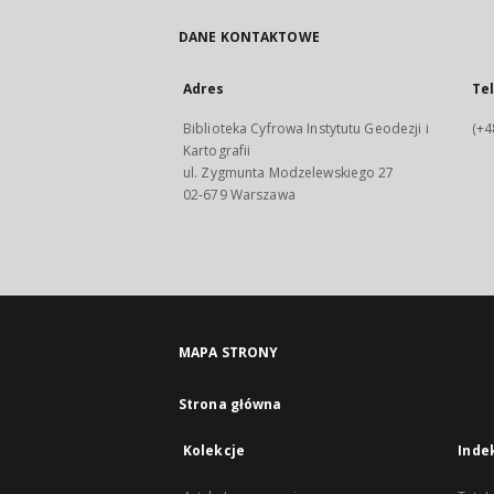
DANE KONTAKTOWE
Adres
Te
Biblioteka Cyfrowa Instytutu Geodezji i
(+4
Kartografii
ul. Zygmunta Modzelewskiego 27
02-679 Warszawa
MAPA STRONY
Strona główna
Kolekcje
Inde