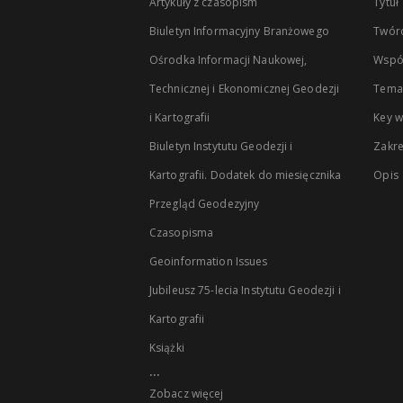
Artykuły z czasopism
Tytuł
Biuletyn Informacyjny Branżowego
Twór
Ośrodka Informacji Naukowej,
Wspó
Technicznej i Ekonomicznej Geodezji
Temat
i Kartografii
Key 
Biuletyn Instytutu Geodezji i
Zakr
Kartografii. Dodatek do miesięcznika
Opis
Przegląd Geodezyjny
Czasopisma
Geoinformation Issues
Jubileusz 75-lecia Instytutu Geodezji i
Kartografii
Książki
...
Zobacz więcej