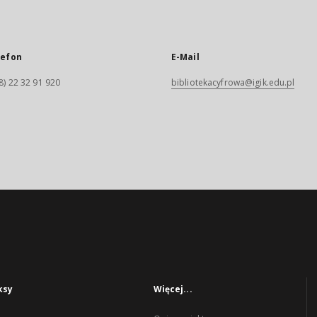
lefon
E-Mail
8) 22 32 91 920
bibliotekacyfrowa@igik.edu.pl
ksy
Więcej...