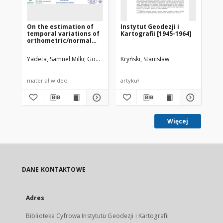
On the estimation of
Instytut Geodezji i
Ins
temporal variations of
Kartografii [1945-1964]
Ka
orthometric/normal
lat
height at proposed
IHRF sites using
Yadeta, Samuel Milki
Godah, Walyeldeen
Kryński, Stanisław
Szelachowska, Małgorzata
Lin
GRACE/GRACE-FO data
materiał wideo
artykuł
art
Więcej
DANE KONTAKTOWE
Adres
Biblioteka Cyfrowa Instytutu Geodezji i Kartografii