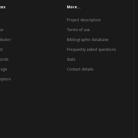
xes
More...
Project description
or
Terms of use
ibutor
Bibliographic database
ct
Frequently asked questions
words
Stats
rage
Contact details
iption