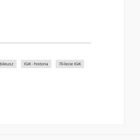
ubileusz
IGiK - historia
70-lecie IGiK