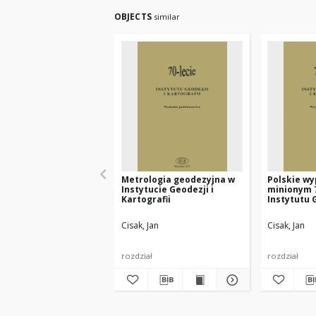
OBJECTS
similar
Metrologia geodezyjna w
Polskie wy
Instytucie Geodezji i
minionym 7
Kartografii
Instytutu 
Kartografi
wspomnień
Cisak, Jan
Cisak, Jan
rozdział
rozdział