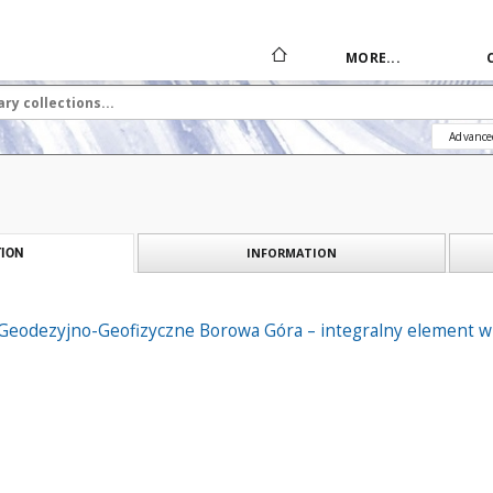
MORE...
Advance
INFORMATION
ION
eodezyjno-Geofizyczne Borowa Góra – integralny element w st