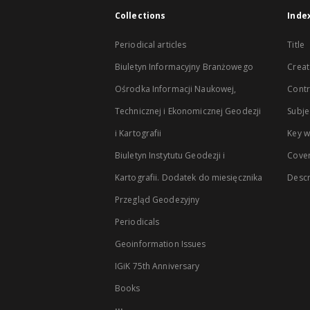
Collections
Inde
Periodical articles
Title
Biuletyn Informacyjny Branżowego
Creat
Ośrodka Informacji Naukowej,
Contr
Technicznej i Ekonomicznej Geodezji
Subje
i Kartografii
Key 
Biuletyn Instytutu Geodezji i
Cove
Kartografii. Dodatek do miesięcznika
Descr
Przegląd Geodezyjny
Periodicals
Geoinformation Issues
IGiK 75th Anniversary
Books
...