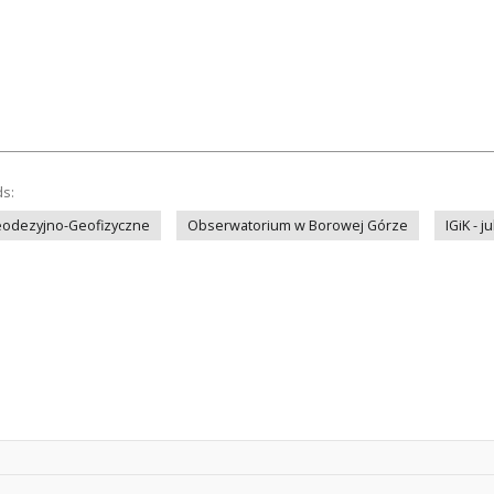
ds:
odezyjno-Geofizyczne
Obserwatorium w Borowej Górze
IGiK - j