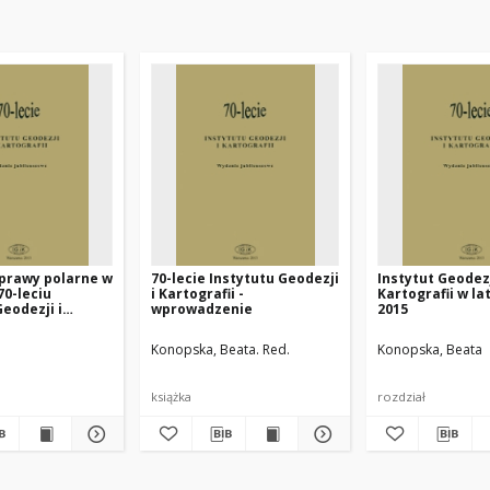
prawy polarne w
70-lecie Instytutu Geodezji
Instytut Geodezj
0-leciu
i Kartografii -
Kartografii w la
Geodezji i
wprowadzenie
2015
i z perspektywy
 pracowników
Konopska, Beata. Red.
Konopska, Beata
książka
rozdział