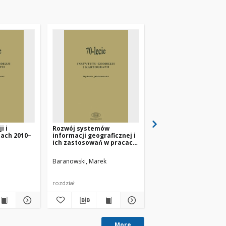
i i
Rozwój systemów
Z historii zastosowan
tach 2010–
informacji geograficznej i
cyfrowych metod ana
ich zastosowań w pracach
zdjęć satelitarnych w
Instytutu Geodezji i
Instytucie Geodezji i
Kartografii
Kartografii
Baranowski, Marek
Ciołkosz, Andrzej
rozdział
rozdział
More