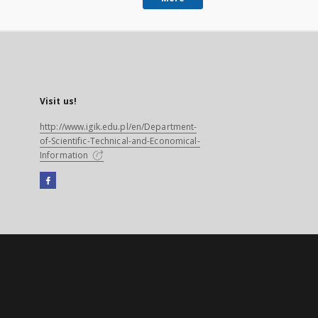
Visit us!
http://www.igik.edu.pl/en/Department-
of-Scientific-Technical-and-Economical-
Information
Facebook
External
link,
will
open
in
a
new
tab