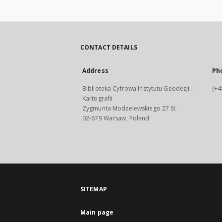
CONTACT DETAILS
Address
Ph
Biblioteka Cyfrowa Instytutu Geodezji i
(+4
Kartografii
Zygmunta Modzelewskiego 27 St.
02-679 Warsaw, Poland
SITEMAP
Main page