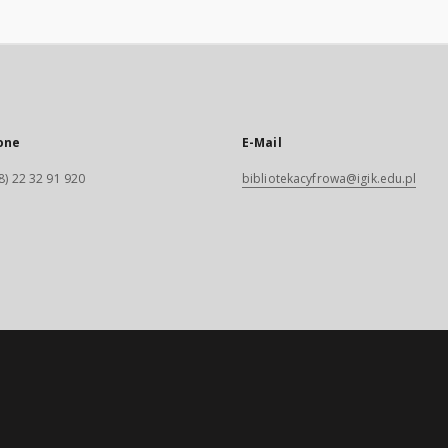
one
E-Mail
8) 22 32 91 920
bibliotekacyfrowa@igik.edu.pl