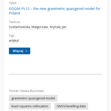
Tytuł:
GDQM-PL13 – the new gravimetric quasigeoid model for
Poland
Twórca:
Szelachowska, Małgorzata
;
Kryński, Jan
Typ:
artykuł
Więcej
Temat i słowa kluczowe:
gravimetric quasigeoid model
least squares collocation
GNSS/levelling data