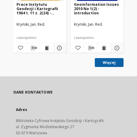
Prace Instytutu
Geoinformation Issues
Ge
Geodezji i Kartografii
2010 No 1(2) -
200
1964 t. 11 z. 2(24) -
introduction
wprowadzenie
Kryński, Jan. Red.
Kryński, Jan. Red.
Kry
czasopismo
czasopismo
cz
Więcej
DANE KONTAKTOWE
Adres
Biblioteka Cyfrowa Instytutu Geodezji i Kartografii
ul. Zygmunta Modzelewskiego 27
02-679 Warszawa