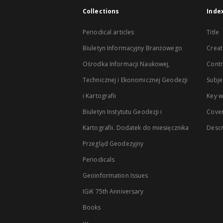
Collections
Inde
Periodical articles
Title
Biuletyn Informacyjny Branżowego
Creat
Ośrodka Informacji Naukowej,
Contr
Technicznej i Ekonomicznej Geodezji
Subje
i Kartografii
Key 
Biuletyn Instytutu Geodezji i
Cove
Kartografii. Dodatek do miesięcznika
Descr
Przegląd Geodezyjny
Periodicals
Geoinformation Issues
IGiK 75th Anniversary
Books
...