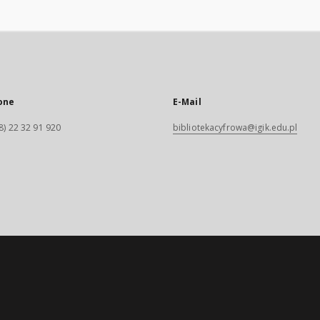
one
E-Mail
8) 22 32 91 920
bibliotekacyfrowa@igik.edu.pl