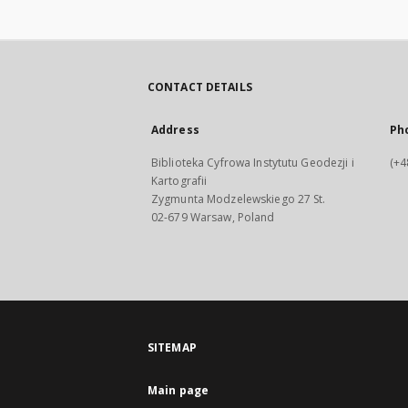
CONTACT DETAILS
Address
Ph
Biblioteka Cyfrowa Instytutu Geodezji i
(+4
Kartografii
Zygmunta Modzelewskiego 27 St.
02-679 Warsaw, Poland
SITEMAP
Main page