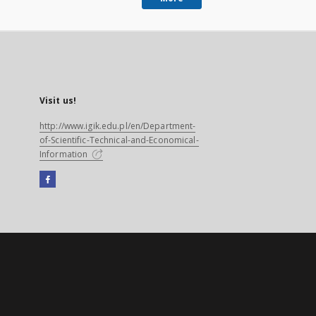
Visit us!
http://www.igik.edu.pl/en/Department-
of-Scientific-Technical-and-Economical-
Information
Facebook
External
link,
will
open
in
a
new
tab