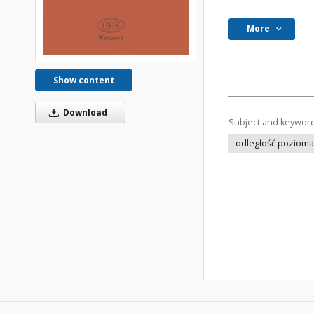
More
Show content
Download
Subject and keywor
odległość pozioma