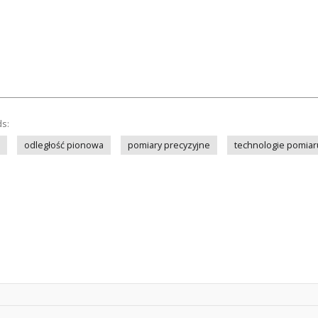
ds:
odległość pionowa
pomiary precyzyjne
technologie pomiar