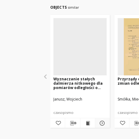
OBJECTS
similar
Wyznaczanie stałych
Przyrządy
dalmierza nitkowego dla
zmian odle
pomiarów odległości o
podwyższonej dokładności
Janusz, Wojciech
Smółka, Mie
czasopismo
czasopismo