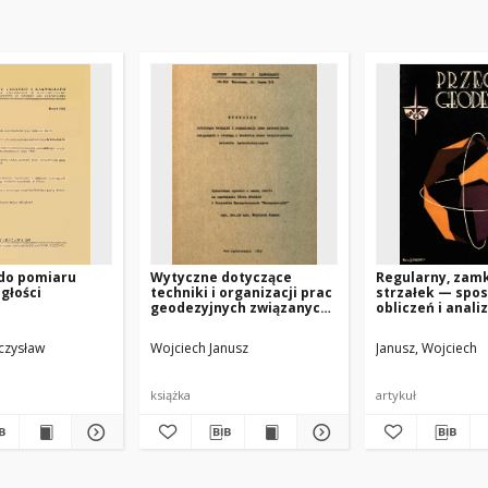
 do pomiaru
Wytyczne dotyczące
Regularny, zamk
głości
techniki i organizacji prac
strzałek — spo
geodezyjnych związanych
obliczeń i anali
z obsługą i kontrolą stanu
dokładności
bezpieczeństwa obiektów
czysław
Wojciech Janusz
Janusz, Wojciech
hydrotechnicznych
książka
artykuł