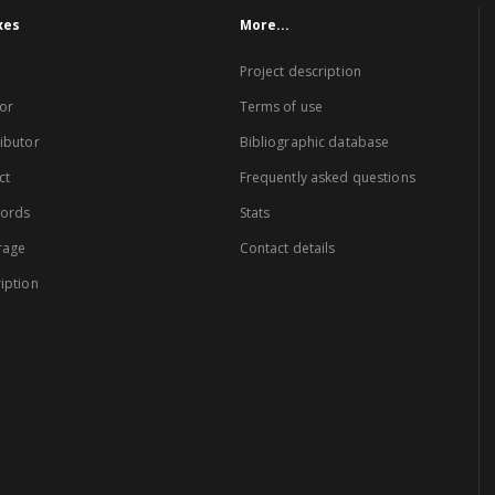
xes
More...
Project description
or
Terms of use
ibutor
Bibliographic database
ct
Frequently asked questions
words
Stats
rage
Contact details
iption