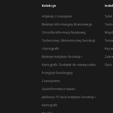
Kolekcje
Inde
Artykuły z czasopism
Tytuł
Biuletyn Informacyjny Branżowego
Twór
Ośrodka Informacji Naukowej,
Wspó
Technicznej i Ekonomicznej Geodezji
Temat
i Kartografii
Key 
Biuletyn Instytutu Geodezji i
Zakr
Kartografii. Dodatek do miesięcznika
Opis
Przegląd Geodezyjny
Czasopisma
Geoinformation Issues
Jubileusz 75-lecia Instytutu Geodezji i
Kartografii