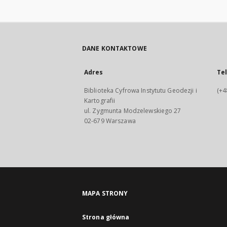
DANE KONTAKTOWE
Adres
Te
Biblioteka Cyfrowa Instytutu Geodezji i
(+4
Kartografii
ul. Zygmunta Modzelewskiego 27
02-679 Warszawa
MAPA STRONY
Strona główna