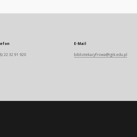
lefon
E-Mail
8) 22 32 91 920
bibliotekacyfrowa@igik.edu.pl