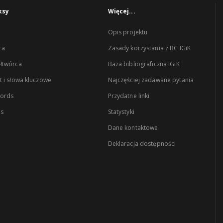
ksy
Więcej...
Opis projektu
ca
Zasady korzystania z BC IGiK
łtwórca
Baza bibliograficzna IGiK
 i słowa kluczowe
Najczęściej zadawane pytania
words
Przydatne linki
es
Statystyki
Dane kontaktowe
Deklaracja dostępności