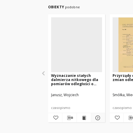
OBIEKTY
podobne
Wyznaczanie stałych
Przyrządy
dalmierza nitkowego dla
zmian odle
pomiarów odległości o
podwyższonej dokładności
Janusz, Wojciech
Smółka, Mie
czasopismo
czasopismo