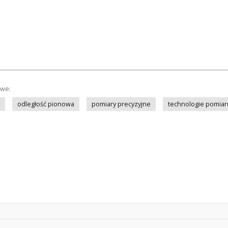
owe:
odległość pionowa
pomiary precyzyjne
technologie pomiar