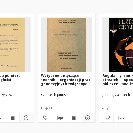
 do pomiaru
Wytyczne dotyczące
Regularny, zamk
głości
techniki i organizacji prac
strzałek — spo
geodezyjnych związanych
obliczeń i anali
z obsługą i kontrolą stanu
dokładności
bezpieczeństwa obiektów
czysław
Wojciech Janusz
Janusz, Wojciech
hydrotechnicznych
książka
artykuł