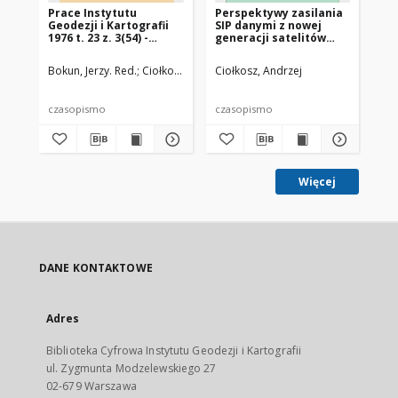
Prace Instytutu
Perspektywy zasilania
Za
Geodezji i Kartografii
SIP danymi z nowej
dł
1976 t. 23 z. 3(54) -
generacji satelitów
pr
wprowadzenie
obserwacyjnych Ziemi
po
ba
Bokun, Jerzy. Red.
Ciołkosz, Andrzej. Red.
Ciołkosz, Andrzej
Podlacha, Krystyna. Red.
Cio
za
czasopismo
czasopismo
cz
Więcej
DANE KONTAKTOWE
Adres
Biblioteka Cyfrowa Instytutu Geodezji i Kartografii
ul. Zygmunta Modzelewskiego 27
02-679 Warszawa