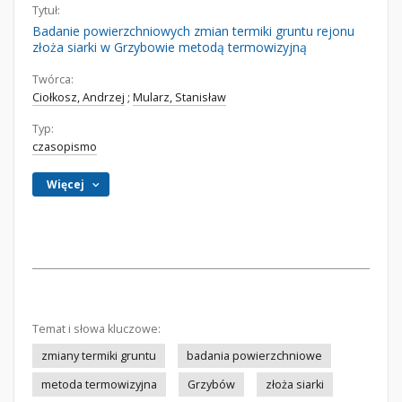
Tytuł:
Badanie powierzchniowych zmian termiki gruntu rejonu
złoża siarki w Grzybowie metodą termowizyjną
Twórca:
Ciołkosz, Andrzej
;
Mularz, Stanisław
Typ:
czasopismo
Więcej
Temat i słowa kluczowe:
zmiany termiki gruntu
badania powierzchniowe
metoda termowizyjna
Grzybów
złoża siarki