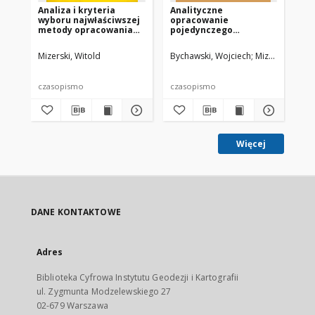
Analiza i kryteria
Analityczne
Mo
wyboru najwłaściwszej
opracowanie
po
metody opracowania
pojedynczego
po
analitycznego
stereogramu dowolnie
fo
fotogrametrycznych
zwróconych zdjęć
(n
Mizerski, Witold
Bychawski, Wojciech
Mizerski, Witol
Bek
zdjęć naziemnych
naziemnych
in
st
czasopismo
czasopismo
cz
Więcej
DANE KONTAKTOWE
Adres
Biblioteka Cyfrowa Instytutu Geodezji i Kartografii
ul. Zygmunta Modzelewskiego 27
02-679 Warszawa