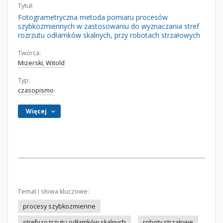
Tytuł:
Fotogrametryczna metoda pomiaru procesów
szybkozmiennych w zastosowaniu do wyznaczania stref
rozrzutu odłamków skalnych, przy robotach strzałowych
Twórca:
Mizerski, Witold
Typ:
czasopismo
Więcej
Temat i słowa kluczowe:
procesy szybkozmienne
strefy rozrzutu odłamków skalnych
roboty strzałowe