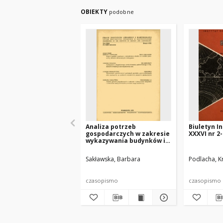
OBIEKTY
podobne
Analiza potrzeb
Biuletyn I
gospodarczych w zakresie
XXXVI nr 2-
wykazywania budynków i
elementów małej
architektury w treści
Sakławska, Barbara
Podlacha, K
mapy zasadniczej
czasopismo
czasopismo