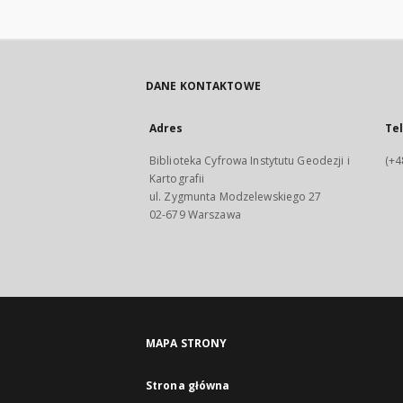
DANE KONTAKTOWE
Adres
Te
Biblioteka Cyfrowa Instytutu Geodezji i
(+4
Kartografii
ul. Zygmunta Modzelewskiego 27
02-679 Warszawa
MAPA STRONY
Strona główna