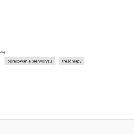
owe:
opracowanie pierworysu
treść mapy