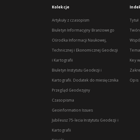
Kolekcje
Inde
Artykuły z czasopism
Tytuł
Biuletyn Informacyjny Branżowego
Twór
Ośrodka Informacji Naukowej,
Wspó
Technicznej i Ekonomicznej Geodezji
Temat
i Kartografii
Key 
Biuletyn Instytutu Geodezji i
Zakr
Kartografii. Dodatek do miesięcznika
Opis
Przegląd Geodezyjny
Czasopisma
Geoinformation Issues
Jubileusz 75-lecia Instytutu Geodezji i
Kartografii