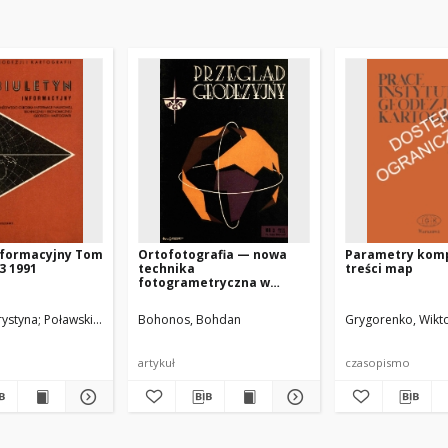
nformacyjny Tom
Ortofotografia — nowa
Parametry komp
3 1991
technika
treści map
fotogrametryczna w
zastosowaniu do
opracowania mapy
rystyna
Poławski, Zenon
Bohonos, Bohdan
Szeliga, Karol
Deumlich, F.
Vogt, M.
Grygorenko, Wikt
Seibert, A.
Teshme
zasadniczej
artykuł
czasopismo