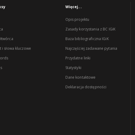
ksy
Więcej...
Opis projektu
ca
Zasady korzystania z BC IGiK
łtwórca
Baza bibliograficzna IGiK
 i słowa kluczowe
Najczęściej zadawane pytania
words
Przydatne linki
es
Statystyki
Dane kontaktowe
Deklaracja dostępności