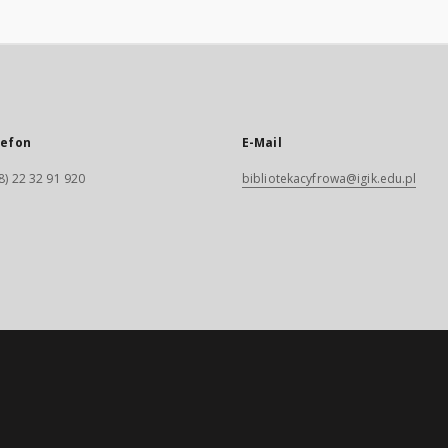
lefon
E-Mail
8) 22 32 91 920
bibliotekacyfrowa@igik.edu.pl