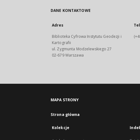
DANE KONTAKTOWE
Adres
Te
Biblioteka Cyfrowa Instytutu Geodezji i
(+4
Kartografii
ul. Zygmunta Modzelewskiego 27
02-679 Warszawa
MAPA STRONY
Strona główna
Kolekcje
Inde