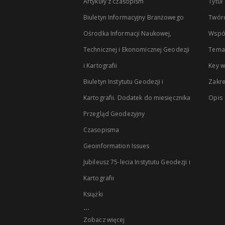
Artykuły z czasopism
Tytuł
Biuletyn Informacyjny Branżowego
Twór
Ośrodka Informacji Naukowej,
Wspó
Technicznej i Ekonomicznej Geodezji
Temat
i Kartografii
Key 
Biuletyn Instytutu Geodezji i
Zakr
Kartografii. Dodatek do miesięcznika
Opis
Przegląd Geodezyjny
Czasopisma
Geoinformation Issues
Jubileusz 75-lecia Instytutu Geodezji i
Kartografii
Książki
...
Zobacz więcej