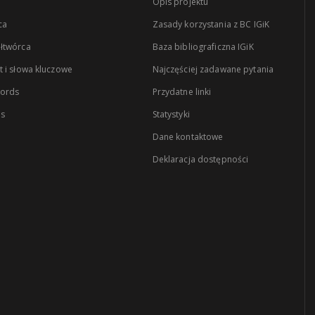
Opis projektu
ca
Zasady korzystania z BC IGiK
łtwórca
Baza bibliograficzna IGiK
 i słowa kluczowe
Najczęściej zadawane pytania
words
Przydatne linki
es
Statystyki
Dane kontaktowe
Deklaracja dostępności