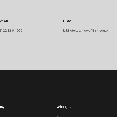
lefon
E-Mail
8) 22 32 91 920
bibliotekacyfrowa@igik.edu.pl
ksy
Więcej...