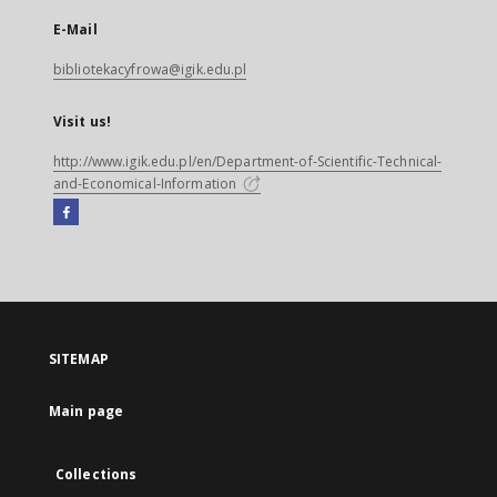
E-Mail
bibliotekacyfrowa@igik.edu.pl
Visit us!
http://www.igik.edu.pl/en/Department-of-Scientific-Technical-
and-Economical-Information
Facebook
External
link,
will
open
in
a
SITEMAP
new
tab
Main page
Collections