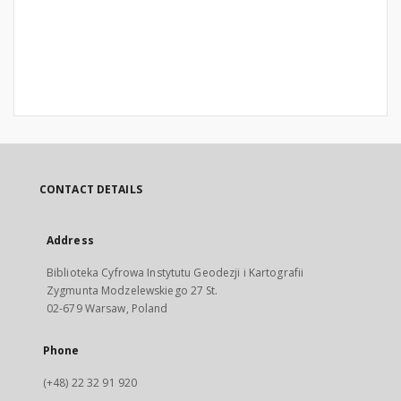
CONTACT DETAILS
Address
Biblioteka Cyfrowa Instytutu Geodezji i Kartografii
Zygmunta Modzelewskiego 27 St.
02-679 Warsaw, Poland
Phone
(+48) 22 32 91 920