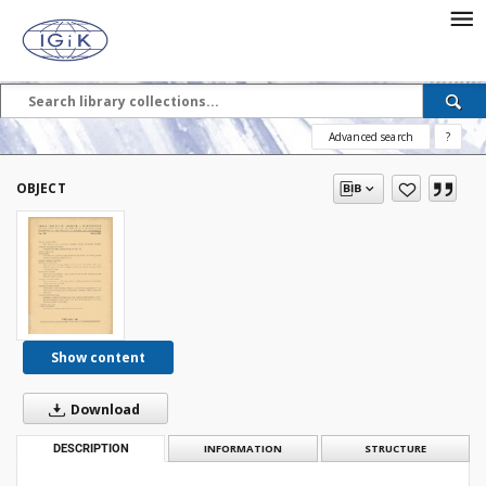
Advanced search
?
OBJECT
Show content
Download
DESCRIPTION
INFORMATION
STRUCTURE