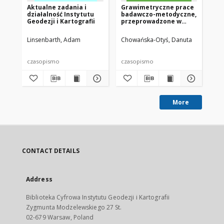
Aktualne zadania i
Grawimetryczne prace
Ni
działalność Instytutu
badawczo-metodyczne,
op
Geodezji i Kartografii
przeprowadzone w
fo
południowej części
te
Morza Bałtyckiego
wy
Linsenbarth, Adam
Chowańska-Otyś, Danuta
Bo
po
or
pr
czasopismo
czasopismo
cz
ba
More
CONTACT DETAILS
Address
Biblioteka Cyfrowa Instytutu Geodezji i Kartografii
Zygmunta Modzelewskiego 27 St.
02-679 Warsaw, Poland