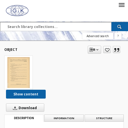
Advanced search
?
OBJECT
Show content
Download
DESCRIPTION
INFORMATION
STRUCTURE