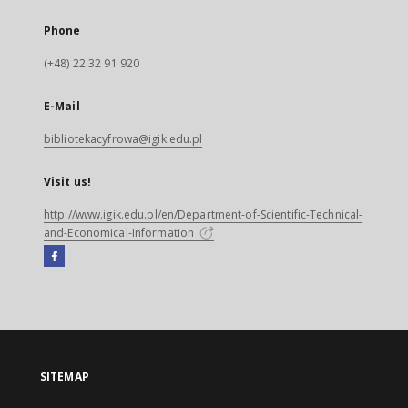
Phone
(+48) 22 32 91 920
E-Mail
bibliotekacyfrowa@igik.edu.pl
Visit us!
http://www.igik.edu.pl/en/Department-of-Scientific-Technical-
and-Economical-Information
Facebook
External
link,
will
open
in
a
SITEMAP
new
tab