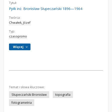
Tytuł:
Ppłk inż. Bronisław Słupeczański 1896—1964
Twórca:
Chwałek, Józef
Typ:
czasopismo
Więcej
Temat i słowa kluczowe:
Słupeczański Bronisław
topografia
fotogrametria