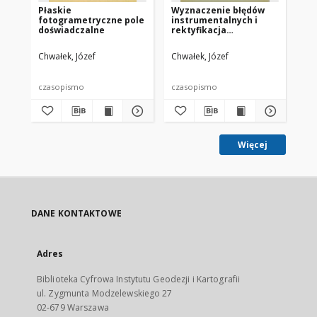
Płaskie
Wyznaczenie błędów
Kr
fotogrametryczne pole
instrumentalnych i
ja
doświadczalne
rektyfikacja
od
triangulatora
zdj
radialnego P. W. O.
cz
Chwałek, Józef
Chwałek, Józef
Chw
ce
czasopismo
czasopismo
cz
Więcej
DANE KONTAKTOWE
Adres
Biblioteka Cyfrowa Instytutu Geodezji i Kartografii
ul. Zygmunta Modzelewskiego 27
02-679 Warszawa