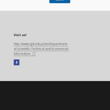
Visit us!
http://www.igik.edu.pl/en/Department-
of-Scientific-Technical-and-Economical-
Information
Facebook
External
link,
will
open
in
a
new
tab