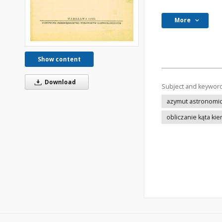
More
Show content
Download
Subject and keywor
azymut astronomi
obliczanie kąta k