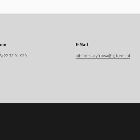
one
E-Mail
8) 22 32 91 920
bibliotekacyfrowa@igik.edu.pl