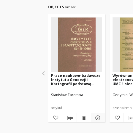
OBJECTS
similar
Prace naukowo-badawcze
Wyrównani
Instytutu Geodezji i
elektrono
Kartografii podstawą
UMC 1 siec
rozwoju informatyki w
zaobserwo
geodezji i kartografii
kierunkow
Stanisław Zaremba
Gedymin, Wi
artykuł
czasopismo