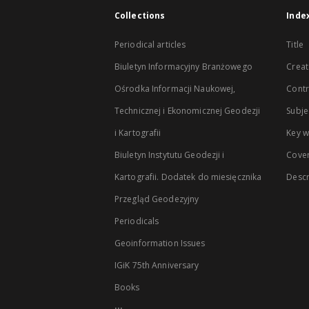
Collections
Inde
Periodical articles
Title
Biuletyn Informacyjny Branżowego
Creat
Ośrodka Informacji Naukowej,
Contr
Technicznej i Ekonomicznej Geodezji
Subje
i Kartografii
Key 
Biuletyn Instytutu Geodezji i
Cove
Kartografii. Dodatek do miesięcznika
Descr
Przegląd Geodezyjny
Periodicals
Geoinformation Issues
IGiK 75th Anniversary
Books
...