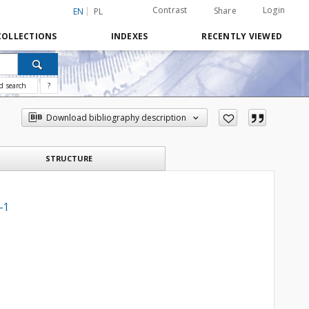
Contrast
Login
Share
EN
PL
COLLECTIONS
INDEXES
RECENTLY VIEWED
d search
?
Download bibliography description
STRUCTURE
-1