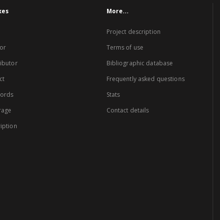
xes
More...
Project description
or
Terms of use
ibutor
Bibliographic database
ct
Frequently asked questions
words
Stats
rage
Contact details
iption