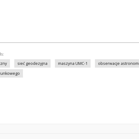
ds:
czny
sieć geodezyjna
maszyna UMC-1
obserwacje astronom
ierunkowego