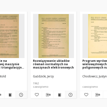
e na
Rozwiązywanie układów
Program wyrów
wej maszynie
równań normalnych na
wielowęzłowych 
i triangulacyjnej
maszynach elektronowych
poligonowych n
wanej metodą
UMC-1
ą
told
Gaździcki, Jerzy
Chodowicz, Justyn
1962
czasopismo
czasopismo