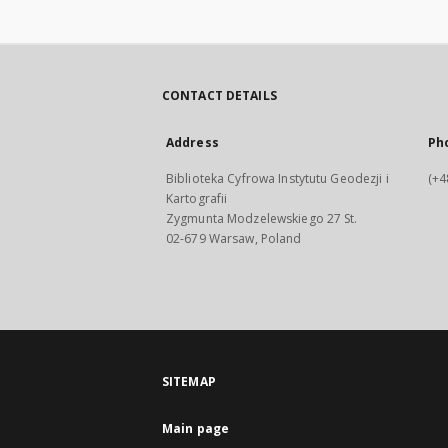
CONTACT DETAILS
Address
Ph
Biblioteka Cyfrowa Instytutu Geodezji i
(+4
Kartografii
Zygmunta Modzelewskiego 27 St.
02-679 Warsaw, Poland
SITEMAP
Main page