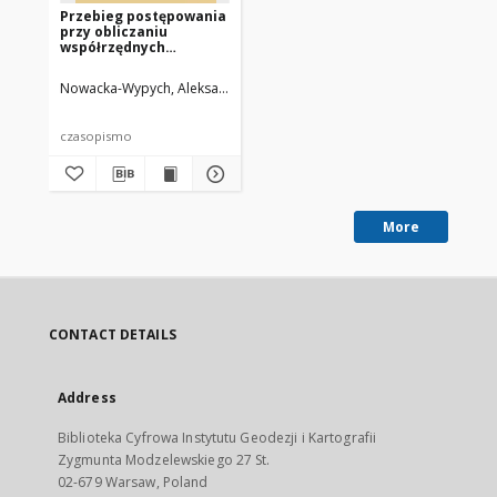
Przebieg postępowania
przy obliczaniu
współrzędnych
autogrametrycznych
punktów sieci
Nowacka-Wypych, Aleksandra
aerotriangulacji
przestrzennej (xy)
metodą St.
czasopismo
Dmochowskiego
More
CONTACT DETAILS
Address
Biblioteka Cyfrowa Instytutu Geodezji i Kartografii
Zygmunta Modzelewskiego 27 St.
02-679 Warsaw, Poland