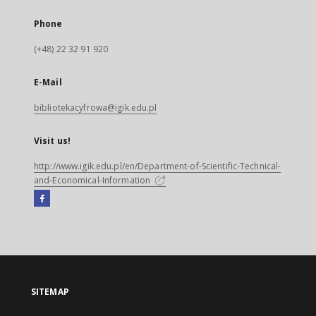
Phone
(+48) 22 32 91 920
E-Mail
bibliotekacyfrowa@igik.edu.pl
Visit us!
http://www.igik.edu.pl/en/Department-of-Scientific-Technical-
and-Economical-Information
Facebook
External
link,
will
open
in
a
SITEMAP
new
tab