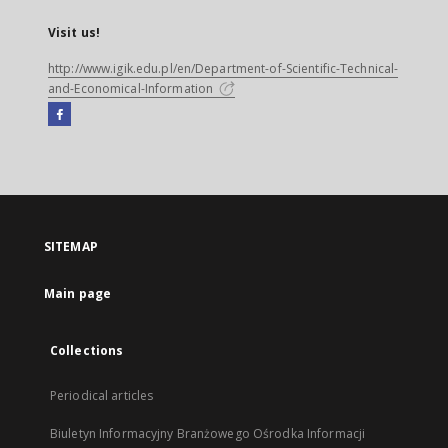
Visit us!
http://www.igik.edu.pl/en/Department-of-Scientific-Technical-
and-Economical-Information
Facebook
External
link,
will
open
in
a
SITEMAP
new
tab
Main page
Collections
Periodical articles
Biuletyn Informacyjny Branżowego Ośrodka Informacji