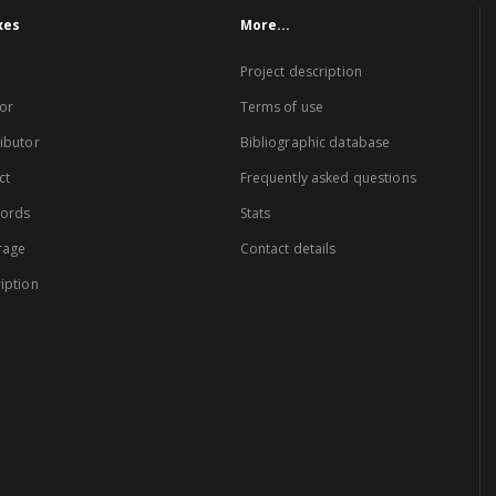
xes
More...
Project description
or
Terms of use
ibutor
Bibliographic database
ct
Frequently asked questions
words
Stats
rage
Contact details
iption