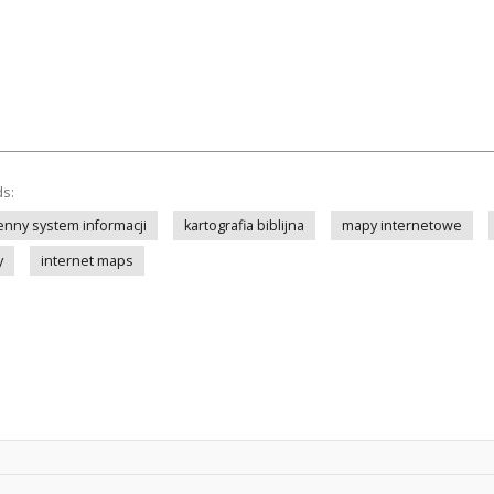
ds:
nny system informacji
kartografia biblijna
mapy internetowe
y
internet maps