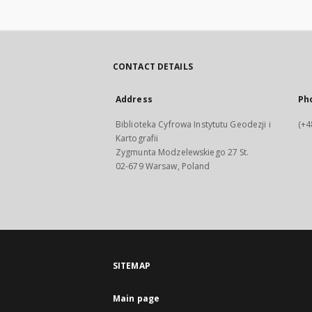
CONTACT DETAILS
Address
Ph
Biblioteka Cyfrowa Instytutu Geodezji i
(+4
Kartografii
Zygmunta Modzelewskiego 27 St.
02-679 Warsaw, Poland
SITEMAP
Main page