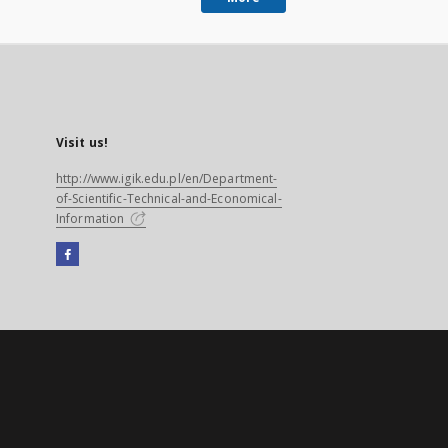
Visit us!
http://www.igik.edu.pl/en/Department-
of-Scientific-Technical-and-Economical-
Information
Facebook
External
link,
will
open
in
a
new
tab