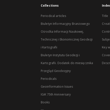
Collections
Inde
Periodical articles
Title
Biuletyn Informacyjny Branżowego
Creat
Ośrodka Informacji Naukowej,
Contr
Technicznej i Ekonomicznej Geodezji
Subje
i Kartografii
Key 
Biuletyn Instytutu Geodezji i
Cove
Kartografii. Dodatek do miesięcznika
Descr
Przegląd Geodezyjny
Periodicals
Geoinformation Issues
IGiK 75th Anniversary
Books
...