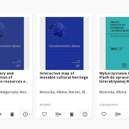
ory and
Interactive map of
Wykorzystanie 
tion of
movable cultural heritage
Flash do oprac
n resources of
Interaktywnej 
uteof Geodesy
Krajobrazowej
graphy
Karkonoskiego 
 Małgorzata
Mościcka, Albina
Mościcka, Albina
Marzec, Marek
Mościcka, Albina
Narodowego
artykuł
czasopismo