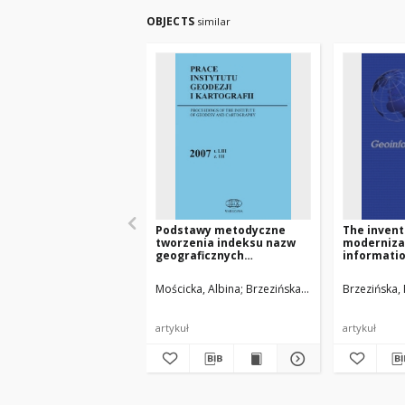
OBJECTS
similar
Podstawy metodyczne
The invent
tworzenia indeksu nazw
moderniza
geograficznych
informatio
występujących w Starym i
the Instit
Nowym Testamencie
and Carto
Mościcka, Albina
Brzezińska, Małgorzata
Brzezińska,
artykuł
artykuł