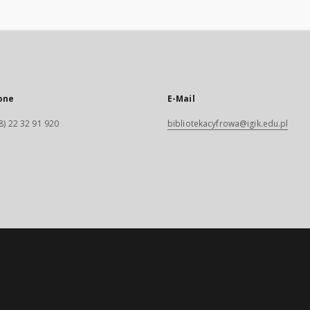
one
E-Mail
8) 22 32 91 920
bibliotekacyfrowa@igik.edu.pl