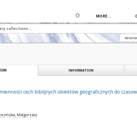
MORE...
Advance
INFORMATION
ION
mienności cech biblijnych obiektów geograficznych do czaso
zezińska, Małgorzata