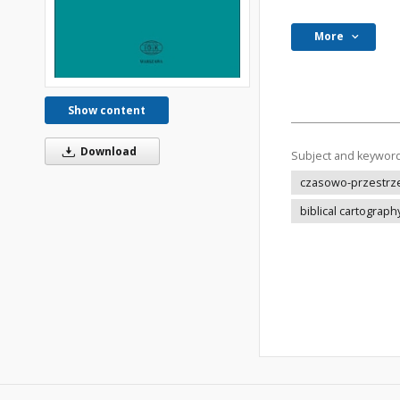
More
Show content
Download
Subject and keywor
czasowo-przestrze
biblical cartograph