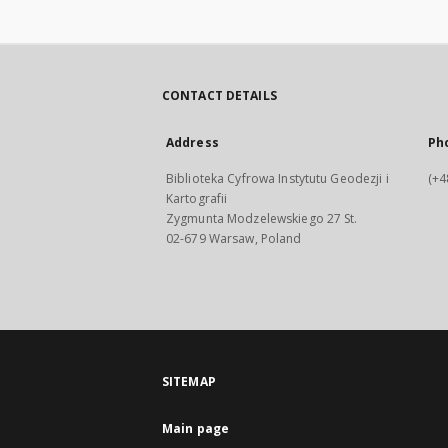
CONTACT DETAILS
Address
Ph
Biblioteka Cyfrowa Instytutu Geodezji i
(+4
Kartografii
Zygmunta Modzelewskiego 27 St.
02-679 Warsaw, Poland
SITEMAP
Main page