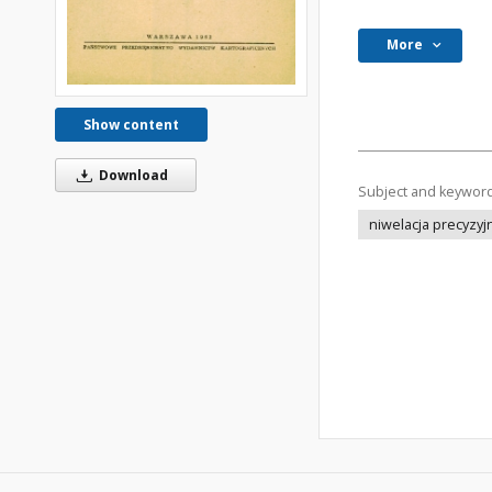
More
Show content
Download
Subject and keywor
niwelacja precyzyj