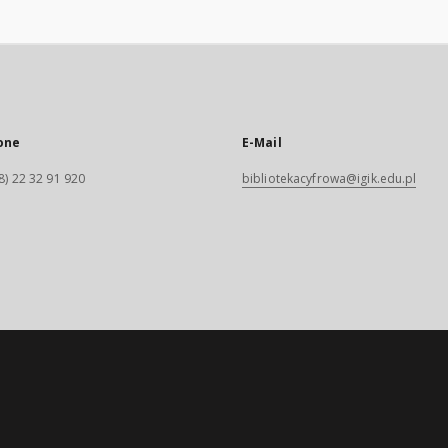
one
E-Mail
8) 22 32 91 920
bibliotekacyfrowa@igik.edu.pl