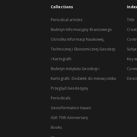
Collections
Inde
Periodical articles
Title
Biuletyn Informacyjny Branżowego
Creat
Ośrodka Informacji Naukowej,
Contr
Technicznej i Ekonomicznej Geodezji
Subje
i Kartografii
Key 
Biuletyn Instytutu Geodezji i
Cove
Kartografii. Dodatek do miesięcznika
Descr
Przegląd Geodezyjny
Periodicals
Geoinformation Issues
IGiK 75th Anniversary
Books
...