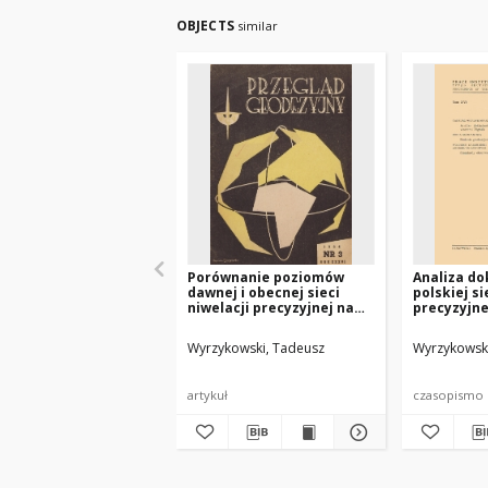
OBJECTS
similar
Porównanie poziomów
Analiza do
dawnej i obecnej sieci
polskiej si
niwelacji precyzyjnej na
precyzyjnej
zachodnich i północnych
wzorami V
obszarach Polski
Wyrzykowski, Tadeusz
Wyrzykowsk
artykuł
czasopismo