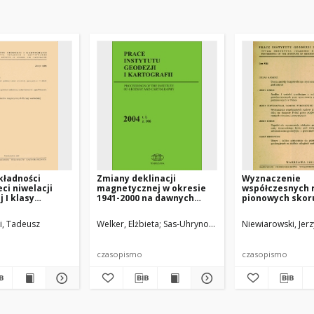
kładności
Zmiany deklinacji
Wyznaczenie
eci niwelacji
magnetycznej w okresie
współczesnych 
 I klasy
1941-2000 na dawnych
pionowych skor
ignala
polskich terenach
ziemskiej na ob
wschodnich
Polski przez po
i, Tadeusz
Welker, Elżbieta
Sas-Uhrynowski, Andrzej
Niewiarowski, Jerz
wyników powta
niwelacji precy
czasopismo
czasopismo