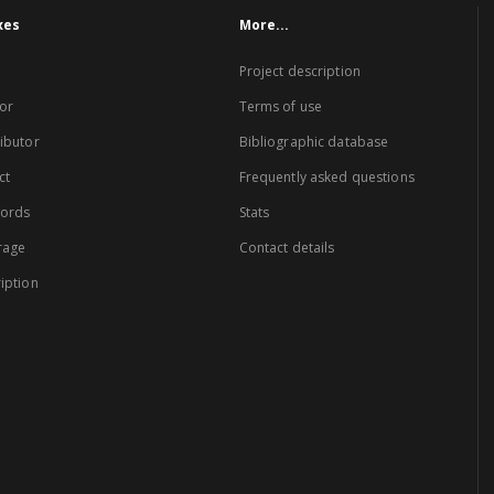
xes
More...
Project description
or
Terms of use
ibutor
Bibliographic database
ct
Frequently asked questions
words
Stats
rage
Contact details
iption