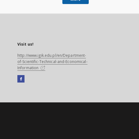
Visit us!
http://www.igik.edu.pl/en/Department-
of-Scientific-Technical-and-Economical-
Information
Facebook
External
link,
will
open
in
a
new
tab