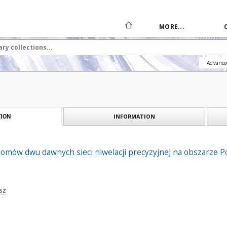
MORE...
Advance
INFORMATION
ION
omów dwu dawnych sieci niwelacji precyzyjnej na obszarze Po
sz