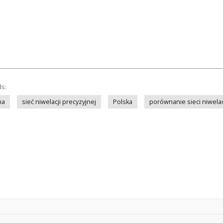
ds:
na
sieć niwelacji precyzyjnej
Polska
porównanie sieci niwelac