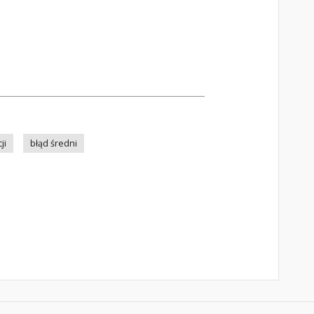
ji
błąd średni