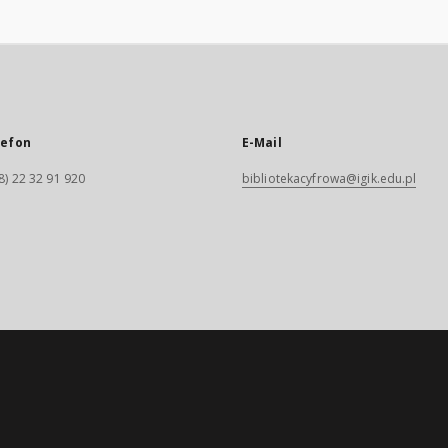
lefon
E-Mail
8) 22 32 91 920
bibliotekacyfrowa@igik.edu.pl