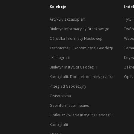
Kolekcje
Inde
Artykuły z czasopism
Tytuł
Biuletyn Informacyjny Branżowego
Twór
Ośrodka Informacji Naukowej,
Wspó
Technicznej i Ekonomicznej Geodezji
Temat
i Kartografii
Key 
Biuletyn Instytutu Geodezji i
Zakr
Kartografii. Dodatek do miesięcznika
Opis
Przegląd Geodezyjny
Czasopisma
Geoinformation Issues
Jubileusz 75-lecia Instytutu Geodezji i
Kartografii