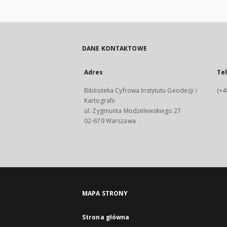
DANE KONTAKTOWE
Adres
Te
Biblioteka Cyfrowa Instytutu Geodezji i
(+4
Kartografii
ul. Zygmunta Modzelewskiego 27
02-679 Warszawa
MAPA STRONY
Strona główna