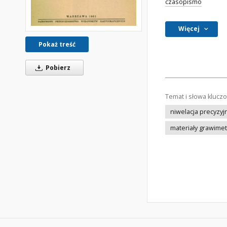
czasopismo
Więcej
Pokaż treść
Pobierz
Temat i słowa klucz
niwelacja precyzyj
materiały grawime