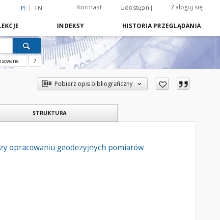
Kontrast
Zaloguj się
Udostępnij
PL
EN
EKCJE
INDEKSY
HISTORIA PRZEGLĄDANIA
nsowane
?
Pobierz opis bibliograficzny
STRUKTURA
przy opracowaniu geodezyjnych pomiarów