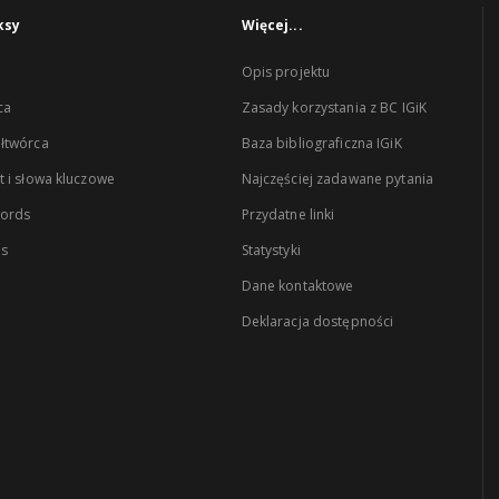
ksy
Więcej...
Opis projektu
ca
Zasady korzystania z BC IGiK
łtwórca
Baza bibliograficzna IGiK
 i słowa kluczowe
Najczęściej zadawane pytania
words
Przydatne linki
es
Statystyki
Dane kontaktowe
Deklaracja dostępności