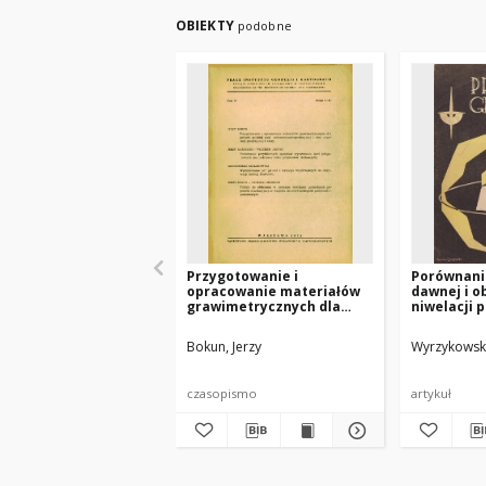
OBIEKTY
podobne
Przygotowanie i
Porównani
opracowanie materiałów
dawnej i o
grawimetrycznych dla
niwelacji 
potrzeb polskiej sieci
zachodnich
astronomiczno-
obszarach 
Bokun, Jerzy
Wyrzykowsk
geodezyjnej i sieci
niwelacji precyzyjnej I
klasy
czasopismo
artykuł