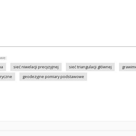
owe:
na
sieć niwelacji precyzyjnej
sieć triangulacji głównej
grawime
tryczne
geodezyjne pomiary podstawowe