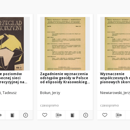
e poziomów
Zagadnienie wyznaczenia
Wyznaczenie
becnej sieci
odstępów geoidy w Polsce
współczesnych 
precyzyjnej na
od elipsoidy Krasowskiego
pionowych skor
 i północnych
biorąc pod uwagę
ziemskiej na ob
Polski
posiadane materiały
Polski przez po
i, Tadeusz
Bokun, Jerzy
Niewiarowski, Jerz
astronomiczno-
wyników powta
geodezyjne i
niwelacji precy
grawimetryczne
czasopismo
czasopismo