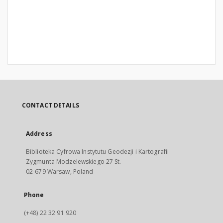
CONTACT DETAILS
Address
Biblioteka Cyfrowa Instytutu Geodezji i Kartografii
Zygmunta Modzelewskiego 27 St.
02-679 Warsaw, Poland
Phone
(+48) 22 32 91 920