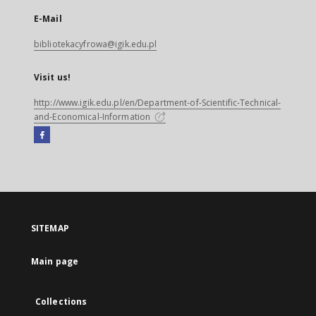
E-Mail
bibliotekacyfrowa@igik.edu.pl
Visit us!
http://www.igik.edu.pl/en/Department-of-Scientific-Technical-
and-Economical-Information
Facebook
External
link,
will
open
in
a
SITEMAP
new
tab
Main page
Collections