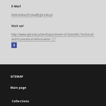
E-Mail
bibliotekacyfrowa@igik.edu.pl
Visit us!
http://www.igik.edu.pl/en/Department-of-Scientific-Technical-
and-Economical-Information
Facebook
External
link,
will
open
in
a
SITEMAP
new
tab
Main page
Collections