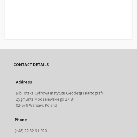
CONTACT DETAILS
Address
Biblioteka Cyfrowa Instytutu Geodezji i Kartografii
Zygmunta Modzelewskiego 27 St.
02-679 Warsaw, Poland
Phone
(+48) 22 32 91 920