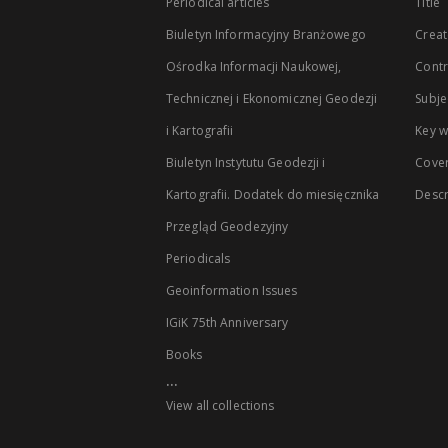
Periodical articles
Title
Biuletyn Informacyjny Branżowego
Creat
Ośrodka Informacji Naukowej,
Contr
Technicznej i Ekonomicznej Geodezji
Subje
i Kartografii
Key 
Biuletyn Instytutu Geodezji i
Cove
Kartografii. Dodatek do miesięcznika
Descr
Przegląd Geodezyjny
Periodicals
Geoinformation Issues
IGiK 75th Anniversary
Books
...
View all collections