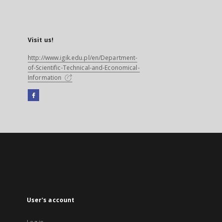
Visit us!
http://www.igik.edu.pl/en/Department-
of-Scientific-Technical-and-Economical-
Information
Facebook
External
link,
will
open
in
a
new
tab
User's account