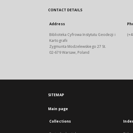
CONTACT DETAILS
Address
Ph
Biblioteka Cyfrowa Instytutu Geodezji i
(+4
Kartografii
Zygmunta Modzelewskiego 27 St.
02-679 Warsaw, Poland
SITEMAP
Main page
Collections
Inde