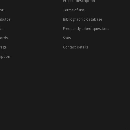
Project description
or
Terms of use
ibutor
Bibliographic database
ct
Frequently asked questions
words
Stats
rage
Contact details
iption