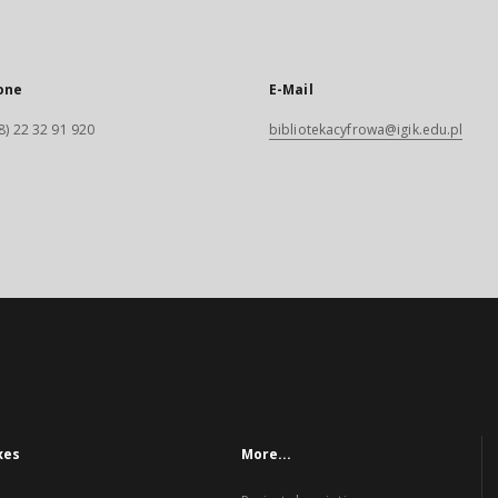
one
E-Mail
8) 22 32 91 920
bibliotekacyfrowa@igik.edu.pl
xes
More...