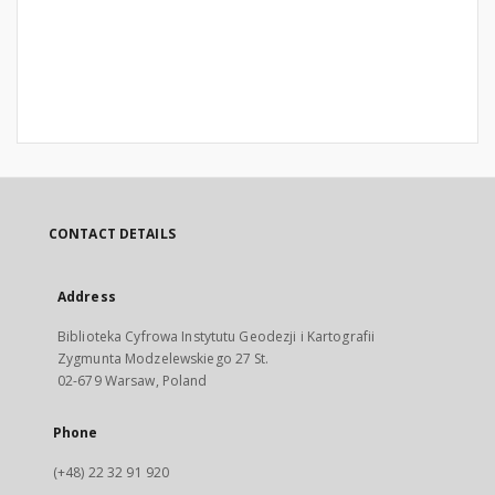
CONTACT DETAILS
Address
Biblioteka Cyfrowa Instytutu Geodezji i Kartografii
Zygmunta Modzelewskiego 27 St.
02-679 Warsaw, Poland
Phone
(+48) 22 32 91 920