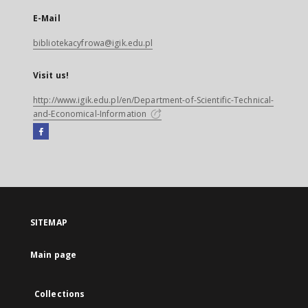
E-Mail
bibliotekacyfrowa@igik.edu.pl
Visit us!
http://www.igik.edu.pl/en/Department-of-Scientific-Technical-
and-Economical-Information
Facebook
External
link,
will
open
in
a
SITEMAP
new
tab
Main page
Collections