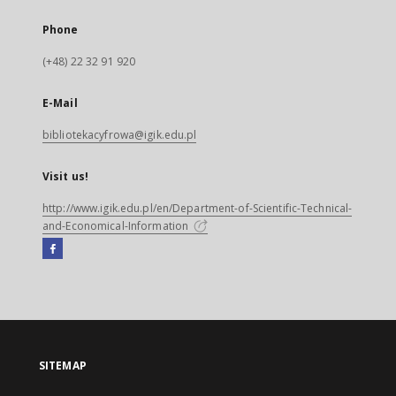
Phone
(+48) 22 32 91 920
E-Mail
bibliotekacyfrowa@igik.edu.pl
Visit us!
http://www.igik.edu.pl/en/Department-of-Scientific-Technical-
and-Economical-Information
Facebook
External
link,
will
open
in
a
SITEMAP
new
tab