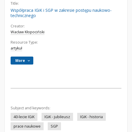
Title:
Współpraca IGiK i SGP w zakresie postępu naukowo-
technicznego
Creator:
Wacław Kłopociński
Resource Type:
artykuł
More
Subject and keywords:
40-lecie IGiK
IGiK - jubileusz
IGiK - historia
prace naukowe
SGP