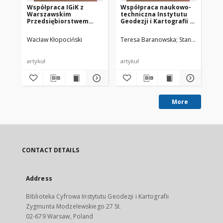
Współpraca IGiK z
Współpraca naukowo-
Ins
Warszawskim
techniczna Instytutu
Kar
Przedsiębiorstwem
Geodezji i Kartografii z
roz
Geodezyjnym
zagranicą w jego 40-
19
leciu
pr
Wacław Kłopociński
Teresa Baranowska
Stanisław Kryńs
Bo
artykuł
artykuł
art
More
CONTACT DETAILS
Address
Biblioteka Cyfrowa Instytutu Geodezji i Kartografii
Zygmunta Modzelewskiego 27 St.
02-679 Warsaw, Poland